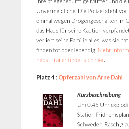
ihre pflegebedürftige Mutter und die
Unvermeidliche. Die Polizei steht vor d
einmal wegen Drogengeschäften im Ge
das Haus für seine Kaution verpfändet
verliert seine Familie alles, was sie h
finden tot oder lebendig.
Mehr Inform
nebst Trailer findet sich hier
.
Platz 4 :
Opferzahl von Arne Dahl
Kurzbeschreibung
Um 0.45 Uhr explodi
Station Fridhemspla
Schweden. Rasch glau