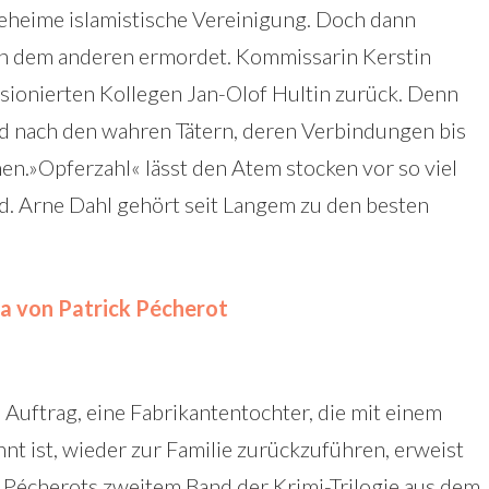
 geheime islamistische Vereinigung. Doch dann
ach dem anderen ermordet. Kommissarin Kerstin
nsionierten Kollegen Jan-Olof Hultin zurück. Denn
agd nach den wahren Tätern, deren Verbindungen bis
hen.»Opferzahl« lässt den Atem stocken vor so viel
. Arne Dahl gehört seit Langem zu den besten
ona von Patrick Pécherot
 Auftrag, eine Fabrikantentochter, die mit einem
nt ist, wieder zur Familie zurückzuführen, erweist
In Pécherots zweitem Band der Krimi-Trilogie aus dem