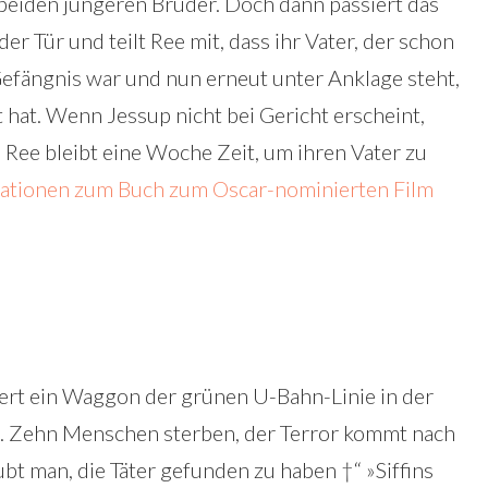
 beiden jüngeren Brüder. Doch dann passiert das
er Tür und teilt Ree mit, dass ihr Vater, der schon
fängnis war und nun erneut unter Anklage steht,
 hat. Wenn Jessup nicht bei Gericht erscheint,
at. Ree bleibt eine Woche Zeit, um ihren Vater zu
ationen zum Buch zum Oscar-nominierten Film
ert ein Waggon der grünen U-Bahn-Linie in der
n. Zehn Menschen sterben, der Terror kommt nach
bt man, die Täter gefunden zu haben †“ »Siffins