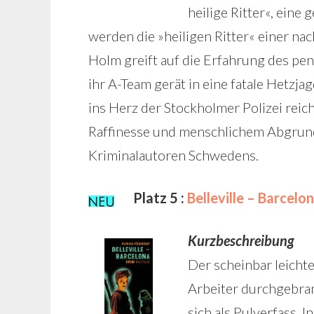
heilige Ritter«, eine
werden die »heiligen Ritter« einer n
Holm greift auf die Erfahrung des pe
ihr A-Team gerät in eine fatale Hetzj
ins Herz der Stockholmer Polizei reic
Raffinesse und menschlichem Abgrund
Kriminalautoren Schwedens.
Platz 5 :
Belleville – Barcel
Kurzbeschreibung
Der scheinbar leichte
Arbeiter durchgebran
sich als Pulverfass. 