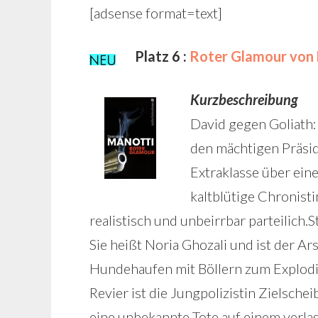
[adsense format=text]
Platz 6 :
Roter Glamour von
Kurzbeschreibung
David gegen Goliath: 
den mächtigen Präsid
Extraklasse über eine
kaltblütige Chronisti
realistisch und unbeirrbar parteilich.S
Sie heißt Noria Ghozali und ist der 
Hundehaufen mit Böllern zum Explodie
Revier ist die Jungpolizistin Zielsch
eine unbekannte Tote auf einem verlas