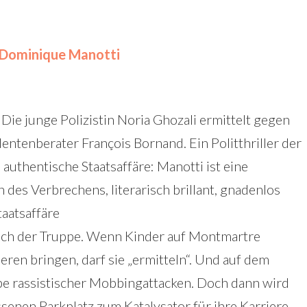
 Dominique Manotti
Die junge Polizistin Noria Ghozali ermittelt gegen
entenberater François Bornand. Ein Politthriller der
 authentische Staatsaffäre: Manotti ist eine
n des Verbrechens, literarisch brillant, gnadenlos
taatsaffäre
Arsch der Truppe. Wenn Kinder auf Montmartre
ren bringen, darf sie „ermitteln“. Und auf dem
eibe rassistischer Mobbingattacken. Doch dann wird
senen Parkplatz zum Katalysator für ihre Karriere.