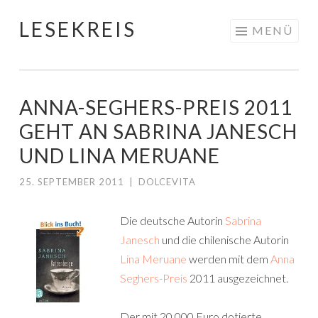
LESEKREIS
Springe
MENÜ
zum
Inhalt
ANNA-SEGHERS-PREIS 2011
GEHT AN SABRINA JANESCH
UND LINA MERUANE
25. SEPTEMBER 2011
|
DOLCEVITA
Die deutsche Autorin
Sabrina
Janesch
und die chilenische Autorin
Lina Meruane
werden mit dem
Anna
Seghers-Preis
2011 ausgezeichnet.
Der mit 20.000 Euro dotierte