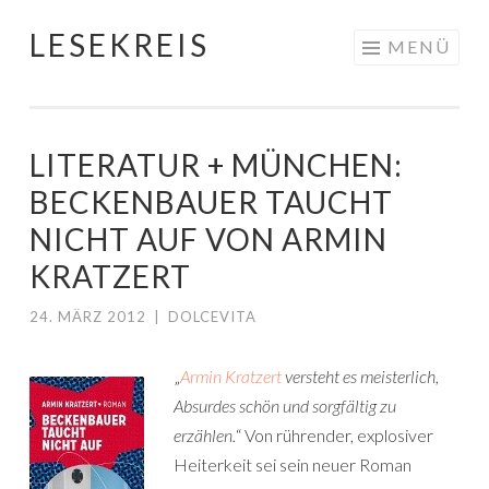
LESEKREIS
Springe
MENÜ
zum
Inhalt
LITERATUR + MÜNCHEN:
BECKENBAUER TAUCHT
NICHT AUF VON ARMIN
KRATZERT
24. MÄRZ 2012
|
DOLCEVITA
„
Armin Kratzert
versteht es meisterlich,
Absurdes schön und sorgfältig zu
erzählen.
“ Von rührender, explosiver
Heiterkeit sei sein neuer Roman