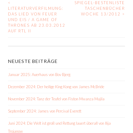
<
SPIEGEL-BESTENLISTE
BEITRAGS-
LITERATURVERFILMUNG:
TASCHENBÜCHER
DAS LIED VON FEUER
WOCHE 13/2012
>
NAVIGATION
UND EIS / A GAME OF
THRONES AB 23.03.2012
AUF RTL II
NEUESTE BEITRÄGE
Januar 2025: Auerhaus von Bov Bjerg
Dezember 2024: Der heilige King Kong von James McBride
November 2024: Tanz der Teufel von Fiston Mwanza Mujila
September 2024: James von Percival Everett
Juni 2024: Die Welt ist groß und Rettung lauert überall von Ilija
Trojanow