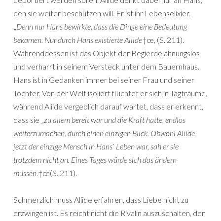
den sie weiter beschützen will. Er ist ihr Lebenselixier.
„
Denn nur Hans bewirkte, dass die Dinge eine Bedeutung
bekamen. Nur durch Hans existierte Aliide
†œ, (S. 211).
Währenddessen ist das Objekt der Begierde ahnungslos
und verharrt in seinem Versteck unter dem Bauernhaus.
Hans ist in Gedanken immer bei seiner Frau und seiner
Tochter. Von der Welt isoliert flüchtet er sich in Tagträume,
während Aliide vergeblich darauf wartet, dass er erkennt,
dass sie „
zu allem bereit war und die Kraft hatte, endlos
weiterzumachen, durch einen einzigen Blick. Obwohl Aliide
jetzt der einzige Mensch in Hans` Leben war, sah er sie
trotzdem nicht an. Eines Tages würde sich das ändern
müssen.
†œ(S. 211).
Schmerzlich muss Aliide erfahren, dass Liebe nicht zu
erzwingen ist. Es reicht nicht die Rivalin auszuschalten, den