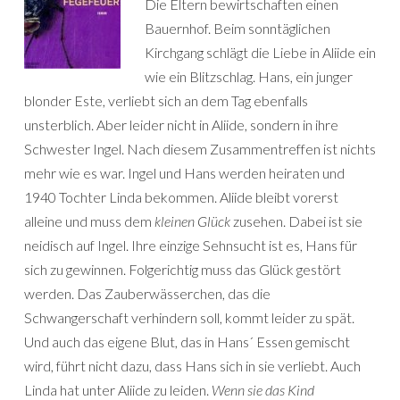
Die Eltern bewirtschaften einen
Bauernhof. Beim sonntäglichen
Kirchgang schlägt die Liebe in Aliide ein
wie ein Blitzschlag. Hans, ein junger
blonder Este, verliebt sich an dem Tag ebenfalls
unsterblich. Aber leider nicht in Aliide, sondern in ihre
Schwester Ingel. Nach diesem Zusammentreffen ist nichts
mehr wie es war. Ingel und Hans werden heiraten und
1940 Tochter Linda bekommen. Aliide bleibt vorerst
alleine und muss dem
kleinen Glück
zusehen. Dabei ist sie
neidisch auf Ingel. Ihre einzige Sehnsucht ist es, Hans für
sich zu gewinnen. Folgerichtig muss das Glück gestört
werden. Das Zauberwässerchen, das die
Schwangerschaft verhindern soll, kommt leider zu spät.
Und auch das eigene Blut, das in Hans´ Essen gemischt
wird, führt nicht dazu, dass Hans sich in sie verliebt. Auch
Linda hat unter Aliide zu leiden.
Wenn sie das Kind