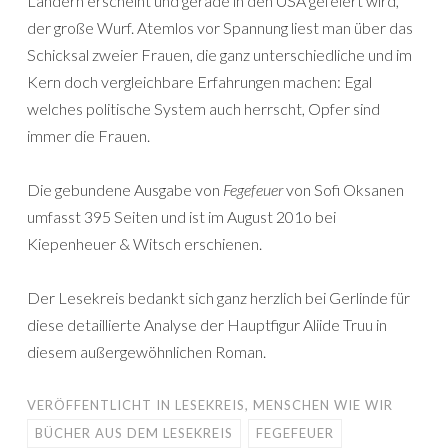
Ländern erscheint und gerade in den USA gefeiert wird,
der große Wurf. Atemlos vor Spannung liest man über das
Schicksal zweier Frauen, die ganz unterschiedliche und im
Kern doch vergleichbare Erfahrungen machen: Egal
welches politische System auch herrscht, Opfer sind
immer die Frauen.
Die gebundene Ausgabe von
Fegefeuer
von Sofi Oksanen
umfasst 395 Seiten und ist im August 201o bei
Kiepenheuer & Witsch erschienen.
Der Lesekreis bedankt sich ganz herzlich bei Gerlinde für
diese detaillierte Analyse der Hauptfigur Aliide Truu in
diesem außergewöhnlichen Roman.
VERÖFFENTLICHT IN
LESEKREIS
,
MENSCHEN WIE WIR
BÜCHER AUS DEM LESEKREIS
FEGEFEUER