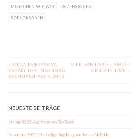
MENSCHEN WIE WIR
REZENSIONEN
SOFI OKSANEN
<
OLGA MARTYNOVA
R.I.P JON LORD – SWEET
BEITRAGS-
ERHÄLT DEN INGEBORG-
CHILD IN TIME
>
BACHMANN-PREIS 2012
NAVIGATION
NEUESTE BEITRÄGE
Januar 2025: Auerhaus von Bov Bjerg
Dezember 2024: Der heilige King Kong von James McBride