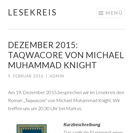
LESEKREIS
Springe
MENÜ
zum
Inhalt
DEZEMBER 2015:
TAQWACORE VON MICHAEL
MUHAMMAD KNIGHT
9. FEBRUAR 2016
|
ADMIN
Am 19. Dezember 2015 besprechen wir im Lesekreis den
Roman „
Taqwacore
“ von Michael Muhammad Knight. Wir
treffen uns um 20.30 Uhr bei Markus.
Kurzbeschreibung
Das radikale Statement eines