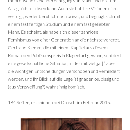
theoretische Gleichberechtigung von Mann und Frau im
Alltag nicht einlösen kann. Auch sie hat ihre Visionen nicht
verfolgt, weder beruflich noch privat, und begnügt sich mit
einem fast fertigen Studium und einem fast geliebten
Mann. Es scheint, als habe sich dieser zahnlose
Feminismus von einer Generation an die nächste vererbt.
Gertraud Klemm, die mit einem Kapitel aus diesem
Roman den Publikumspreis in Klagenfurt gewann, schildert
eine gesellschaftliche Situation, in der mit viel ‚ja †“ aber‘
die wichtigen Entscheidungen verschoben und verhindert
werden, und ihr Blick auf die Lage ist gnadenlos, bissig und
(aus Verzweiflung?) wahnsinnig komisch.
184 Seiten, erschienen bei Droschl im Februar 2015.