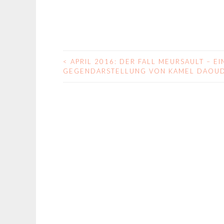
<
APRIL 2016: DER FALL MEURSAULT – EI
BEITRAGS-
GEGENDARSTELLUNG VON KAMEL DAOU
NAVIGATION