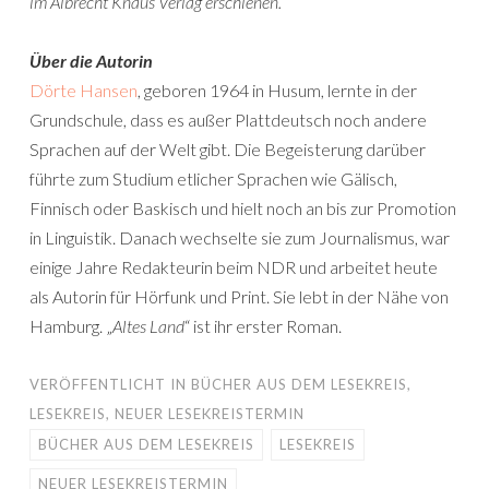
im Albrecht Knaus Verlag erschienen.
Über die Autorin
Dörte Hansen
, geboren 1964 in Husum, lernte in der
Grundschule, dass es außer Plattdeutsch noch andere
Sprachen auf der Welt gibt. Die Begeisterung darüber
führte zum Studium etlicher Sprachen wie Gälisch,
Finnisch oder Baskisch und hielt noch an bis zur Promotion
in Linguistik. Danach wechselte sie zum Journalismus, war
einige Jahre Redakteurin beim NDR und arbeitet heute
als Autorin für Hörfunk und Print. Sie lebt in der Nähe von
Hamburg. „
Altes Land
“ ist ihr erster Roman.
VERÖFFENTLICHT IN
BÜCHER AUS DEM LESEKREIS
,
LESEKREIS
,
NEUER LESEKREISTERMIN
BÜCHER AUS DEM LESEKREIS
LESEKREIS
NEUER LESEKREISTERMIN