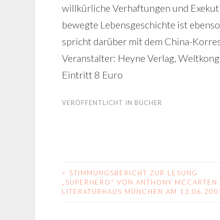
willkürliche Verhaftungen und Exekuti
bewegte Lebensgeschichte ist ebenso d
spricht darüber mit dem China-Korre
Veranstalter: Heyne Verlag, Weltkongr
Eintritt 8 Euro
VERÖFFENTLICHT IN
BÜCHER
<
STIMMUNGSBERICHT ZUR LESUNG
BEITRAGS-
„SUPERHERO“ VON ANTHONY MCCARTEN 
LITERATURHAUS MÜNCHEN AM 13.06.200
NAVIGATION