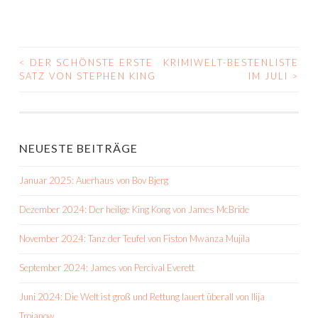
<
DER SCHÖNSTE ERSTE
KRIMIWELT-BESTENLISTE
BEITRAGS-
SATZ VON STEPHEN KING
IM JULI
>
NAVIGATION
NEUESTE BEITRÄGE
Januar 2025: Auerhaus von Bov Bjerg
Dezember 2024: Der heilige King Kong von James McBride
November 2024: Tanz der Teufel von Fiston Mwanza Mujila
September 2024: James von Percival Everett
Juni 2024: Die Welt ist groß und Rettung lauert überall von Ilija
Trojanow