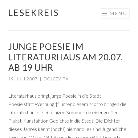
LESEKREIS
Springe
MENÜ
zum
Inhalt
JUNGE POESIE IM
LITERATURHAUS AM 20.07.
AB 19 UHR
19. JULI 2007
|
DOLCEVITA
Literaturhaus bringt junge Poesie in die Stadt
Poesie statt Werbung †“ unter diesem Motto bringen die
Literaturhäuser seit einigen Sommern in einer großen
Plakat-Kunstaktion Gedichte in die Stadt. Die Dichter
dieses Jahres kennt (noch!) niemand: es sind Jugendliche
zwischen 12 und 19 Jahren, die in einem Wettbewerb