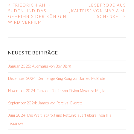
<
FRIEDRICH ANI –
LESEPROBE AUS
BEITRAGS-
SÜDEN UND DAS
„KALTEIS“ VON MARIA M.
GEHEIMNIS DER KÖNIGIN
SCHENKEL
>
NAVIGATION
WIRD VERFILMT
NEUESTE BEITRÄGE
Januar 2025: Auerhaus von Bov Bjerg
Dezember 2024: Der heilige King Kong von James McBride
November 2024: Tanz der Teufel von Fiston Mwanza Mujila
September 2024: James von Percival Everett
Juni 2024: Die Welt ist groß und Rettung lauert überall von Ilija
Trojanow