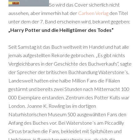
So wird das Cover sicherlich nicht
aussehen, aber immerhin hat der
Carlsen Verlag
den Titel
unter dem der 7. Band erscheinen wird, bekannt gegeben:
„Harry Potter und die Heiligtümer des Todes“
Seit Samstag ist das Buch weltweit im Handel und hat alle
jemals aufgestellten Rekorde gebrochen. „Es gibt nichts
Vergleichbares in der Geschichte des Buchverkaufs“, sagte
der Sprecher der britischen Buchhandlung Waterstone´s.
Landesweit hatten eine halbe Million Fans die Filialen
gestürmt und bereits zwei Stunden nach Mitternacht 100
000 Exemplare erstanden. Zentrum des Potter Kults war
London. Joanne K. Rowling las im dortigen
Naturhistorischen Museum 500 ausgewählten Fans den
Anfang des Buches vor. Bei Waterstone´s am Piccadilly
Circus brachen die Fans, bekleidet mit Spitzhüten und
Umhängen, in Begeisterungsschreie aus, als sich die