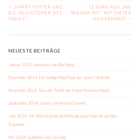
<
„HARRY POTTER UND
LESUNG AUS „NIE
BEITRAGS-
DIE HEILIGTÜMER DES
WIEDER 80!“ MIT DIETER
TODES“
HILDEBRANDT
>
NAVIGATION
NEUESTE BEITRÄGE
Januar 2025: Auerhaus von Bov Bjerg
Dezember 2024: Der heilige King Kong von James McBride
November 2024: Tanz der Teufel von Fiston Mwanza Mujila
September 2024: James von Percival Everett
Juni 2024: Die Welt ist groß und Rettung lauert überall von Ilija
Trojanow
Mai 2024: Euphoria von Lily King