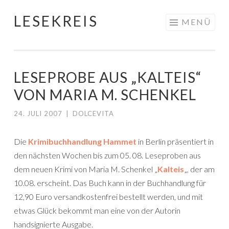
LESEKREIS
Springe
MENÜ
zum
Inhalt
LESEPROBE AUS „KALTEIS“
VON MARIA M. SCHENKEL
24. JULI 2007
|
DOLCEVITA
Die
Krimibuchhandlung Hammet
in Berlin präsentiert in
den nächsten Wochen bis zum 05. 08. Leseproben aus
dem neuen Krimi von Maria M. Schenkel „
Kalteis
„, der am
10.08. erscheint. Das Buch kann in der Buchhandlung für
12,90 Euro versandkostenfrei bestellt werden, und mit
etwas Glück bekommt man eine von der Autorin
handsignierte Ausgabe.