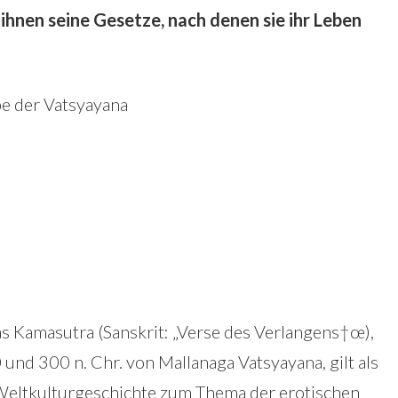
 ihnen seine Gesetze, nach denen sie ihr Leben
pe der Vatsyayana
s Kamasutra (Sanskrit: „Verse des Verlangens†œ),
nd 300 n. Chr. von Mallanaga Vatsyayana, gilt als
r Weltkulturgeschichte zum Thema der erotischen