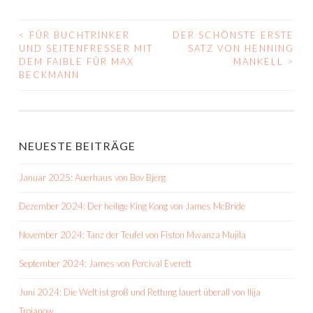
<
FÜR BUCHTRINKER
DER SCHÖNSTE ERSTE
BEITRAGS-
UND SEITENFRESSER MIT
SATZ VON HENNING
DEM FAIBLE FÜR MAX
MANKELL
>
NAVIGATION
BECKMANN
NEUESTE BEITRÄGE
Januar 2025: Auerhaus von Bov Bjerg
Dezember 2024: Der heilige King Kong von James McBride
November 2024: Tanz der Teufel von Fiston Mwanza Mujila
September 2024: James von Percival Everett
Juni 2024: Die Welt ist groß und Rettung lauert überall von Ilija
Trojanow