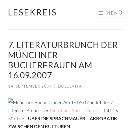
LESEKREIS
Springe
MENÜ
zum
Inhalt
7. LITERATURBRUNCH DER
MÜNCHNER
BÜCHERFRAUEN AM
16.09.2007
14. SEPTEMBER 2007
|
DOLCEVITA
Am 16.09.07 findet der 7.
LiteraturBrunch der
Münchner BücherFrauen
statt. Das
Motto ist
ÜBER DIE SPRACHMAUER – AKROBATIK
ZWISCHEN DEN KULTUREN