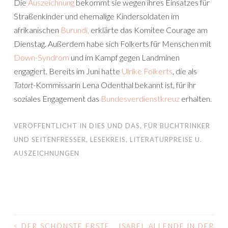
Die
Auszeichnung
bekommt sie wegen ihres Einsatzes für
Straßenkinder und ehemalige Kindersoldaten im
afrikanischen
Burundi,
erklärte das Komitee Courage am
Dienstag. Außerdem habe sich Folkerts für Menschen mit
Down-Syndrom
und im Kampf gegen Landminen
engagiert. Bereits im Juni hatte
Ulrike Folkerts
, die als
Tatort
-Kommissarin Lena Odenthal bekannt ist, für ihr
soziales Engagement das
Bundesverdienstkreuz
erhalten.
VERÖFFENTLICHT IN
DIES UND DAS
,
FÜR BUCHTRINKER
UND SEITENFRESSER
,
LESEKREIS
,
LITERATURPREISE U.
AUSZEICHNUNGEN
<
DER SCHÖNSTE ERSTE
ISABEL ALLENDE IN DER