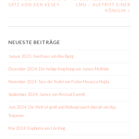
BEITRAGS-
SATZ VON KEN KESEY
LMU – AUFTRITT EINER
KÖNIGIN
>
NAVIGATION
NEUESTE BEITRÄGE
Januar 2025: Auerhaus von Bov Bjerg
Dezember 2024: Der heilige King Kong von James McBride
November 2024: Tanz der Teufel von Fiston Mwanza Mujila
September 2024: James von Percival Everett
Juni 2024: Die Welt ist groß und Rettung lauert überall von Ilija
Trojanow
Mai 2024: Euphoria von Lily King