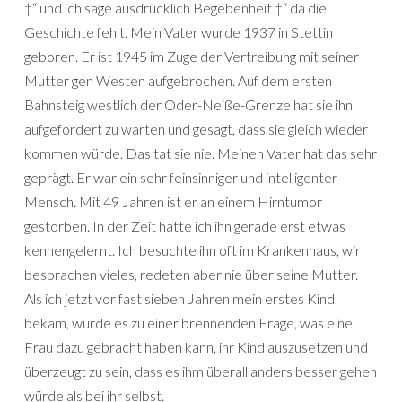
†“ und ich sage ausdrücklich Begebenheit †“ da die
Geschichte fehlt. Mein Vater wurde 1937 in Stettin
geboren. Er ist 1945 im Zuge der Vertreibung mit seiner
Mutter gen Westen aufgebrochen. Auf dem ersten
Bahnsteig westlich der Oder-Neiße-Grenze hat sie ihn
aufgefordert zu warten und gesagt, dass sie gleich wieder
kommen würde. Das tat sie nie. Meinen Vater hat das sehr
geprägt. Er war ein sehr feinsinniger und intelligenter
Mensch. Mit 49 Jahren ist er an einem Hirntumor
gestorben. In der Zeit hatte ich ihn gerade erst etwas
kennengelernt. Ich besuchte ihn oft im Krankenhaus, wir
besprachen vieles, redeten aber nie über seine Mutter.
Als ich jetzt vor fast sieben Jahren mein erstes Kind
bekam, wurde es zu einer brennenden Frage, was eine
Frau dazu gebracht haben kann, ihr Kind auszusetzen und
überzeugt zu sein, dass es ihm überall anders besser gehen
würde als bei ihr selbst.