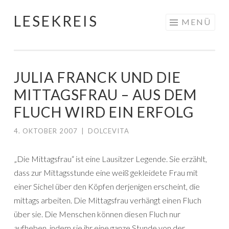
LESEKREIS
Springe
MENÜ
zum
Inhalt
JULIA FRANCK UND DIE
MITTAGSFRAU – AUS DEM
FLUCH WIRD EIN ERFOLG
4. OKTOBER 2007
|
DOLCEVITA
„Die Mittagsfrau“ ist eine Lausitzer Legende. Sie erzählt,
dass zur Mittagsstunde eine weiß gekleidete Frau mit
einer Sichel über den Köpfen derjenigen erscheint, die
mittags arbeiten. Die Mittagsfrau verhängt einen Fluch
über sie. Die Menschen können diesen Fluch nur
aufheben, indem sie ihr eine ganze Stunde von der