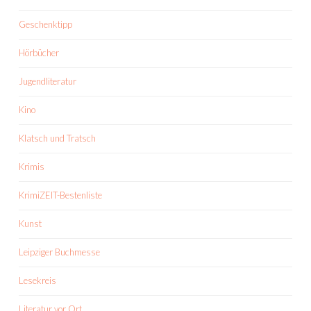
Geschenktipp
Hörbücher
Jugendliteratur
Kino
Klatsch und Tratsch
Krimis
KrimiZEIT-Bestenliste
Kunst
Leipziger Buchmesse
Lesekreis
Literatur vor Ort