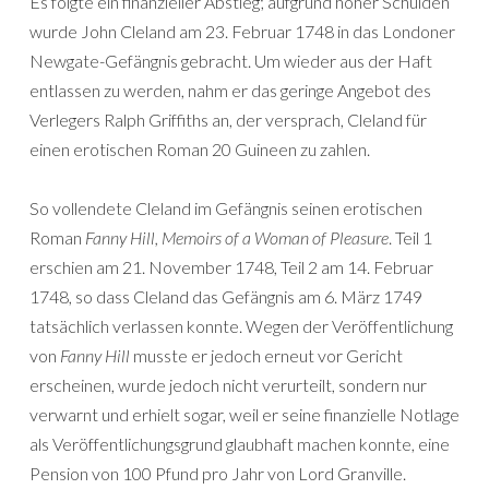
Es folgte ein finanzieller Abstieg; aufgrund hoher Schulden
wurde John Cleland am 23. Februar 1748 in das Londoner
Newgate-Gefängnis gebracht. Um wieder aus der Haft
entlassen zu werden, nahm er das geringe Angebot des
Verlegers Ralph Griffiths an, der versprach, Cleland für
einen erotischen Roman 20 Guineen zu zahlen.
So vollendete Cleland im Gefängnis seinen erotischen
Roman
Fanny Hill, Memoirs of a Woman of Pleasure
. Teil 1
erschien am 21. November 1748, Teil 2 am 14. Februar
1748, so dass Cleland das Gefängnis am 6. März 1749
tatsächlich verlassen konnte. Wegen der Veröffentlichung
von
Fanny Hill
musste er jedoch erneut vor Gericht
erscheinen, wurde jedoch nicht verurteilt, sondern nur
verwarnt und erhielt sogar, weil er seine finanzielle Notlage
als Veröffentlichungsgrund glaubhaft machen konnte, eine
Pension von 100 Pfund pro Jahr von Lord Granville.