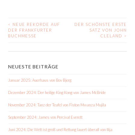
<
NEUE REKORDE AUF
DER SCHÖNSTE ERSTE
BEITRAGS-
DER FRANKFURTER
SATZ VON JOHN
BUCHMESSE
CLELAND
>
NAVIGATION
NEUESTE BEITRÄGE
Januar 2025: Auerhaus von Bov Bjerg
Dezember 2024: Der heilige King Kong von James McBride
November 2024: Tanz der Teufel von Fiston Mwanza Mujila
September 2024: James von Percival Everett
Juni 2024: Die Welt ist groß und Rettung lauert überall von Ilija