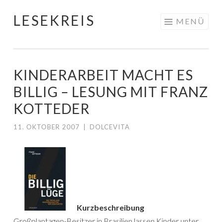
LESEKREIS
Springe
MENÜ
zum
Inhalt
KINDERARBEIT MACHT ES
BILLIG – LESUNG MIT FRANZ
KOTTEDER
11. OKTOBER 2007
|
DOLCEVITA
Kurzbeschreibung
Großplantagen-Besitzer in Brasilien lassen Kinder unter