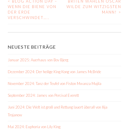
<
BLOG ACTION DAY –
BRITEN WÄHLEN OSCAR
BEITRAGS-
WENN DIE BIENE VON
WILDE ZUM WITZIGSTEN
DER ERDE
MANN!
>
NAVIGATION
VERSCHWINDET…..
NEUESTE BEITRÄGE
Januar 2025: Auerhaus von Bov Bjerg
Dezember 2024: Der heilige King Kong von James McBride
November 2024: Tanz der Teufel von Fiston Mwanza Mujila
September 2024: James von Percival Everett
Juni 2024: Die Welt ist groß und Rettung lauert überall von Ilija
Trojanow
Mai 2024: Euphoria von Lily King