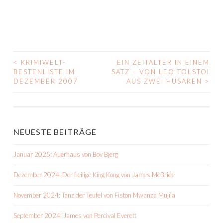
<
KRIMIWELT-
EIN ZEITALTER IN EINEM
BEITRAGS-
BESTENLISTE IM
SATZ – VON LEO TOLSTOI
DEZEMBER 2007
AUS ZWEI HUSAREN
>
NAVIGATION
NEUESTE BEITRÄGE
Januar 2025: Auerhaus von Bov Bjerg
Dezember 2024: Der heilige King Kong von James McBride
November 2024: Tanz der Teufel von Fiston Mwanza Mujila
September 2024: James von Percival Everett