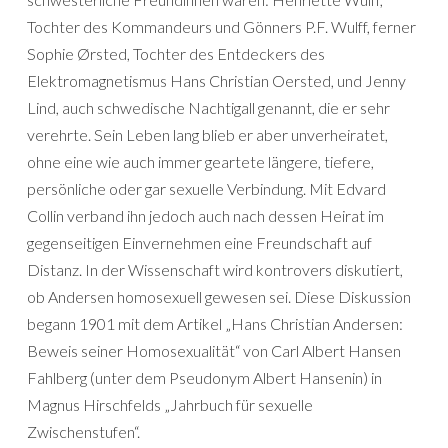
Tochter des Kommandeurs und Gönners P.F. Wulff, ferner
Sophie Ørsted, Tochter des Entdeckers des
Elektromagnetismus Hans Christian Oersted, und Jenny
Lind, auch schwedische Nachtigall genannt, die er sehr
verehrte. Sein Leben lang blieb er aber unverheiratet,
ohne eine wie auch immer geartete längere, tiefere,
persönliche oder gar sexuelle Verbindung. Mit Edvard
Collin verband ihn jedoch auch nach dessen Heirat im
gegenseitigen Einvernehmen eine Freundschaft auf
Distanz. In der Wissenschaft wird kontrovers diskutiert,
ob Andersen homosexuell gewesen sei. Diese Diskussion
begann 1901 mit dem Artikel „Hans Christian Andersen:
Beweis seiner Homosexualität“ von Carl Albert Hansen
Fahlberg (unter dem Pseudonym Albert Hansenin) in
Magnus Hirschfelds „Jahrbuch für sexuelle
Zwischenstufen“.