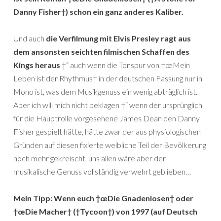
Danny Fisher†) schon ein ganz anderes Kaliber.
Und auch
die Verfilmung mit Elvis Presley ragt aus
dem ansonsten seichten filmischen Schaffen des
Kings heraus
†“ auch wenn die Tonspur von †œMein
Leben ist der Rhythmus† in der deutschen Fassung nur in
Mono ist, was dem Musikgenuss ein wenig abträglich ist.
Aber ich will mich nicht beklagen †“ wenn der ursprünglich
für die Hauptrolle vorgesehene James Dean den Danny
Fisher gespielt hätte, hätte zwar der aus physiologischen
Gründen auf diesen fixierte weibliche Teil der Bevölkerung
noch mehr gekreischt, uns allen wäre aber der
musikalische Genuss vollständig verwehrt geblieben…
Mein Tipp: Wenn euch †œDie Gnadenlosen† oder
†œDie Macher† (†Tycoon†) von 1997 (auf Deutsch