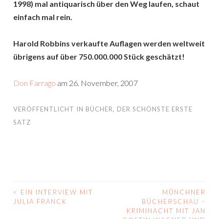
1998) mal antiquarisch über den Weg laufen, schaut
einfach mal rein.
Harold Robbins verkaufte Auflagen werden weltweit
übrigens auf über 750.000.000 Stück geschätzt!
Don Farrago
am 26. November, 2007
VERÖFFENTLICHT IN
BÜCHER
,
DER SCHÖNSTE ERSTE
SATZ
<
EIN INTERVIEW MIT
MÜNCHNER
BEITRAGS-
JULIA FRANCK
BÜCHERSCHAU –
KRIMINACHT MIT JAN
NAVIGATION