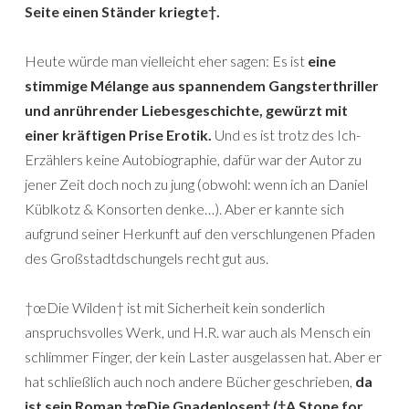
Seite einen Ständer kriegte†.
Heute würde man vielleicht eher sagen: Es ist
eine
stimmige Mélange aus spannendem Gangsterthriller
und anrührender Liebesgeschichte, gewürzt mit
einer kräftigen Prise Erotik.
Und es ist trotz des Ich-
Erzählers keine Autobiographie, dafür war der Autor zu
jener Zeit doch noch zu jung (obwohl: wenn ich an Daniel
Küblkotz & Konsorten denke…). Aber er kannte sich
aufgrund seiner Herkunft auf den verschlungenen Pfaden
des Großstadtdschungels recht gut aus.
†œDie Wilden† ist mit Sicherheit kein sonderlich
anspruchsvolles Werk, und H.R. war auch als Mensch ein
schlimmer Finger, der kein Laster ausgelassen hat. Aber er
hat schließlich auch noch andere Bücher geschrieben,
da
ist sein Roman †œDie Gnadenlosen† (†A Stone for