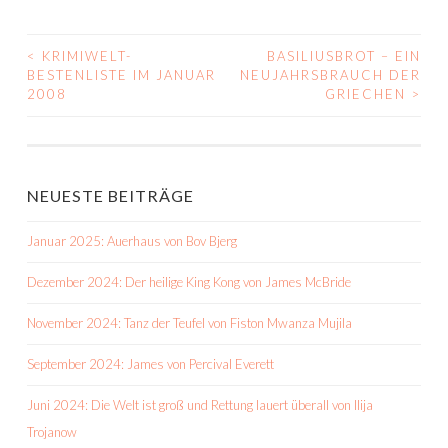
<
KRIMIWELT-
BASILIUSBROT – EIN
BEITRAGS-
BESTENLISTE IM JANUAR
NEUJAHRSBRAUCH DER
2008
GRIECHEN
>
NAVIGATION
NEUESTE BEITRÄGE
Januar 2025: Auerhaus von Bov Bjerg
Dezember 2024: Der heilige King Kong von James McBride
November 2024: Tanz der Teufel von Fiston Mwanza Mujila
September 2024: James von Percival Everett
Juni 2024: Die Welt ist groß und Rettung lauert überall von Ilija
Trojanow