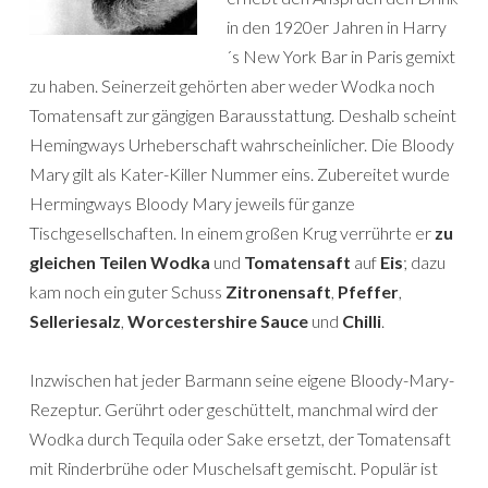
in den 1920er Jahren in Harry
´s New York Bar in Paris gemixt
zu haben. Seinerzeit gehörten aber weder Wodka noch
Tomatensaft zur gängigen Barausstattung. Deshalb scheint
Hemingways Urheberschaft wahrscheinlicher. Die Bloody
Mary gilt als Kater-Killer Nummer eins. Zubereitet wurde
Hermingways Bloody Mary jeweils für ganze
Tischgesellschaften. In einem großen Krug verrührte er
zu
gleichen Teilen Wodka
und
Tomatensaft
auf
Eis
; dazu
kam noch ein guter Schuss
Zitronensaft
,
Pfeffer
,
Selleriesalz
,
Worcestershire Sauce
und
Chilli
.
Inzwischen hat jeder Barmann seine eigene Bloody-Mary-
Rezeptur. Gerührt oder geschüttelt, manchmal wird der
Wodka durch Tequila oder Sake ersetzt, der Tomatensaft
mit Rinderbrühe oder Muschelsaft gemischt. Populär ist