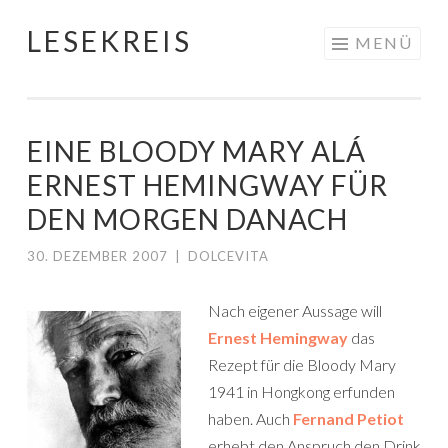
LESEKREIS
Springe
MENÜ
zum
Inhalt
EINE BLOODY MARY ALÁ
ERNEST HEMINGWAY FÜR
DEN MORGEN DANACH
30. DEZEMBER 2007
|
DOLCEVITA
Nach eigener Aussage will
Ernest Hemingway
das
Rezept für die Bloody Mary
1941 in Hongkong erfunden
haben. Auch
Fernand Petiot
erhebt den Anspruch den Drink