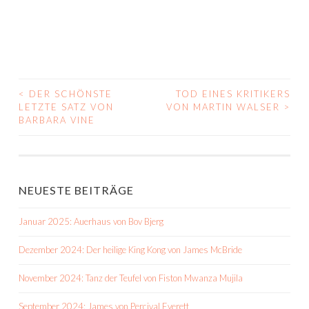
<
DER SCHÖNSTE
TOD EINES KRITIKERS
BEITRAGS-
LETZTE SATZ VON
VON MARTIN WALSER
>
BARBARA VINE
NAVIGATION
NEUESTE BEITRÄGE
Januar 2025: Auerhaus von Bov Bjerg
Dezember 2024: Der heilige King Kong von James McBride
November 2024: Tanz der Teufel von Fiston Mwanza Mujila
September 2024: James von Percival Everett