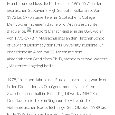
Mumbai und schloss die Mittelschule 1969-1971 in der
jesuitischen St. Xavier’s High School in Kolkata ab. Von
1972 bis 1975 studierte er im St.Stephen’s College in
Delhi, wo er mit einem Bachelor of Art in Geschichte
graduierte.
Danach ging er in die USA, wo er
von 1975-1978 in Massachusetts an der Fletcher School
of Law and Diplomacy der Tufts University studierte. Er
dissertierte im Alter von 22 Jahren mit dem
akademischen Grad eines Ph. D, nachdem er zwei weitere
„Master†œ abgelegt hatte.
1978, im selben Jahr seines Studienabschlusses, wurde er
in den Dienst der UNO aufgenommen. Nach einem
Zwischenaufenthalt im Flüchtlingshilfwerk UNHCR in
Genf, koordinierte er in Singapur die Hilfe für die
vietnamesischen Bootsflüchtlinge. Seit Oktober 1989 bis
Ende 1996 koordinierte er von New York aus die