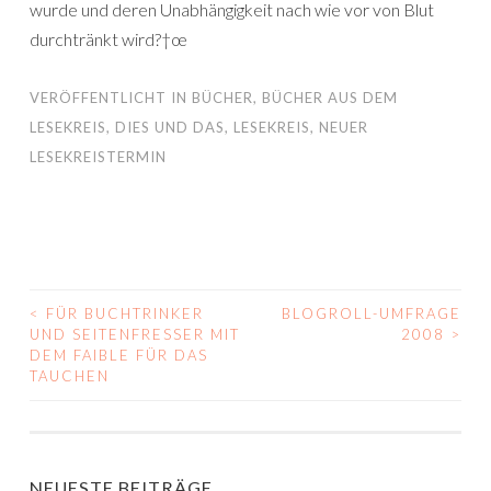
wurde und deren Unabhängigkeit nach wie vor von Blut
durchtränkt wird?†œ
VERÖFFENTLICHT IN
BÜCHER
,
BÜCHER AUS DEM
LESEKREIS
,
DIES UND DAS
,
LESEKREIS
,
NEUER
LESEKREISTERMIN
<
FÜR BUCHTRINKER
BLOGROLL-UMFRAGE
BEITRAGS-
UND SEITENFRESSER MIT
2008
>
DEM FAIBLE FÜR DAS
NAVIGATION
TAUCHEN
NEUESTE BEITRÄGE