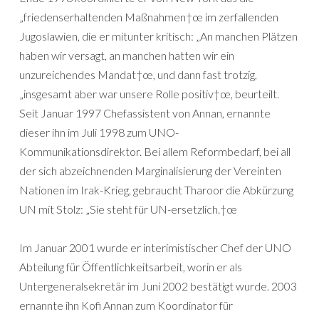
„friedenserhaltenden Maßnahmen†œ im zerfallenden
Jugoslawien, die er mitunter kritisch: „An manchen Plätzen
haben wir versagt, an manchen hatten wir ein
unzureichendes Mandat†œ, und dann fast trotzig,
„insgesamt aber war unsere Rolle positiv†œ, beurteilt.
Seit Januar 1997 Chefassistent von Annan, ernannte
dieser ihn im Juli 1998 zum UNO-
Kommunikationsdirektor. Bei allem Reformbedarf, bei all
der sich abzeichnenden Marginalisierung der Vereinten
Nationen im Irak-Krieg, gebraucht Tharoor die Abkürzung
UN mit Stolz: „Sie steht für UN-ersetzlich.†œ
Im Januar 2001 wurde er interimistischer Chef der UNO
Abteilung für Öffentlichkeitsarbeit, worin er als
Untergeneralsekretär im Juni 2002 bestätigt wurde. 2003
ernannte ihn Kofi Annan zum Koordinator für