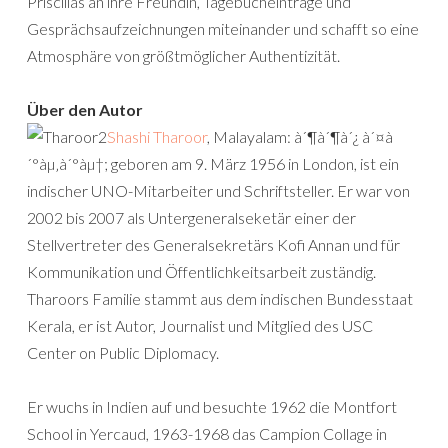
Priscillas an ihre Freundin, Tagebucheinträge und
Gesprächsaufzeichnungen miteinander und schafft so eine
Atmosphäre von größtmöglicher Authentizität.
Über den Autor
Shashi Tharoor
, Malayalam: à´¶à´¶à´¿ à´¤à
´°àµ‚à´°àµ†; geboren am 9. März 1956 in London, ist ein
indischer UNO-Mitarbeiter und Schriftsteller. Er war von
2002 bis 2007 als Untergeneralseketär einer der
Stellvertreter des Generalsekretärs Kofi Annan und für
Kommunikation und Öffentlichkeitsarbeit zuständig.
Tharoors Familie stammt aus dem indischen Bundesstaat
Kerala, er ist Autor, Journalist und Mitglied des USC
Center on Public Diplomacy.
Er wuchs in Indien auf und besuchte 1962 die Montfort
School in Yercaud, 1963-1968 das Campion Collage in