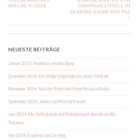
TASCHENBÜCHER
WOHLGESINNTEN VON
WOCHE 9/2008
JONATHAN LITTELL IM
NAVIGATION
READING ROOM DER FAZ
>
NEUESTE BEITRÄGE
Januar 2025: Auerhaus von Bov Bjerg
Dezember 2024: Der heilige King Kong von James McBride
November 2024: Tanz der Teufel von Fiston Mwanza Mujila
September 2024: James von Percival Everett
Juni 2024: Die Welt ist groß und Rettung lauert überall von Ilija
Trojanow
Mai 2024: Euphoria von Lily King