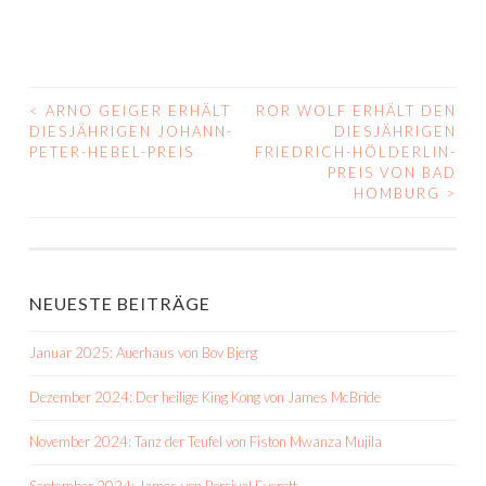
<
ARNO GEIGER ERHÄLT
ROR WOLF ERHÄLT DEN
BEITRAGS-
DIESJÄHRIGEN JOHANN-
DIESJÄHRIGEN
PETER-HEBEL-PREIS
FRIEDRICH-HÖLDERLIN-
NAVIGATION
PREIS VON BAD
HOMBURG
>
NEUESTE BEITRÄGE
Januar 2025: Auerhaus von Bov Bjerg
Dezember 2024: Der heilige King Kong von James McBride
November 2024: Tanz der Teufel von Fiston Mwanza Mujila
September 2024: James von Percival Everett