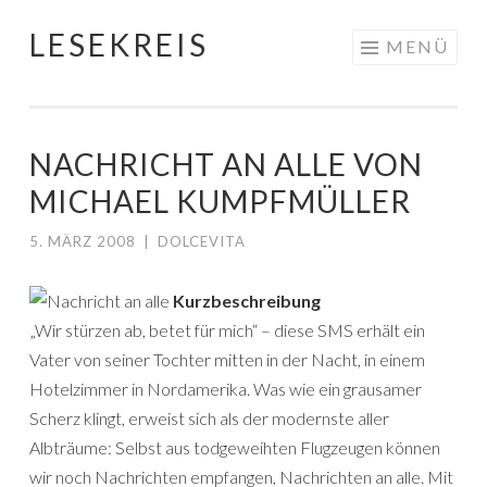
LESEKREIS
Springe
MENÜ
zum
Inhalt
NACHRICHT AN ALLE VON
MICHAEL KUMPFMÜLLER
5. MÄRZ 2008
|
DOLCEVITA
Kurzbeschreibung
„Wir stürzen ab, betet für mich“ – diese SMS erhält ein
Vater von seiner Tochter mitten in der Nacht, in einem
Hotelzimmer in Nordamerika. Was wie ein grausamer
Scherz klingt, erweist sich als der modernste aller
Albträume: Selbst aus todgeweihten Flugzeugen können
wir noch Nachrichten empfangen, Nachrichten an alle. Mit