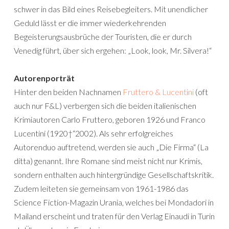
schwer in das Bild eines Reisebegleiters. Mit unendlicher
Geduld lässt er die immer wiederkehrenden
Begeisterungsausbrüche der Touristen, die er durch
Venedig führt, über sich ergehen: „Look, look, Mr. Silvera!“
Autorenporträt
Hinter den beiden Nachnamen
Fruttero & Lucentini
(oft
auch nur F&L) verbergen sich die beiden italienischen
Krimiautoren Carlo Fruttero, geboren 1926 und Franco
Lucentini (1920†“2002). Als sehr erfolgreiches
Autorenduo auftretend, werden sie auch „Die Firma“ (La
ditta) genannt. Ihre Romane sind meist nicht nur Krimis,
sondern enthalten auch hintergründige Gesellschaftskritik.
Zudem leiteten sie gemeinsam von 1961-1986 das
Science Fiction-Magazin Urania, welches bei Mondadori in
Mailand erscheint und traten für den Verlag Einaudi in Turin