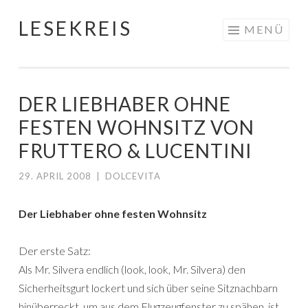
LESEKREIS
Springe
MENÜ
zum
Inhalt
DER LIEBHABER OHNE
FESTEN WOHNSITZ VON
FRUTTERO & LUCENTINI
29. APRIL 2008
|
DOLCEVITA
Der Liebhaber ohne festen Wohnsitz
Der erste Satz:
Als Mr. Silvera endlich (look, look, Mr. Silvera) den
Sicherheitsgurt lockert und sich über seine Sitznachbarn
hinüberreckt, um aus dem Flugzeugfenster zu spähen, ist