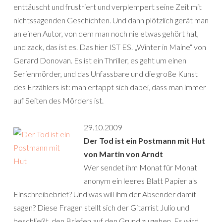
enttäuscht und frustriert und verplempert seine Zeit mit
nichtssagenden Geschichten. Und dann plötzlich gerät man
an einen Autor, von dem man noch nie etwas gehört hat,
und zack, das ist es. Das hier IST ES. „Winter in Maine“ von
Gerard Donovan. Es ist ein Thriller, es geht um einen
Serienmörder, und das Unfassbare und die große Kunst
des Erzählers ist: man ertappt sich dabei, dass man immer
auf Seiten des Mörders ist.
29.10.2009
Der Tod ist ein Postmann mit Hut
von Martin von Arndt
Wer sendet ihm Monat für Monat
anonym ein leeres Blatt Papier als
Einschreibebrief? Und was will ihm der Absender damit
sagen? Diese Fragen stellt sich der Gitarrist Julio und
beschließt, den Briefen auf den Grund zu gehen. Es wird