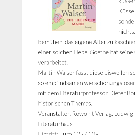
küssen
Küssen
sonder
nichts
Bemühen, das eigene Alter zu kaschie
einer solchen Liebe. Goethe hat seine
verarbeitet.
Martin Walser fasst diese bisweilen s
so empfindsamen wie schonungslosen 
mit dem Literaturprofessor Dieter B
historischen Themas.
Veranstalter: Rowohlt Verlag, Ludwig
Literaturhaus
Eintritt: Euro 12.- / 10.-