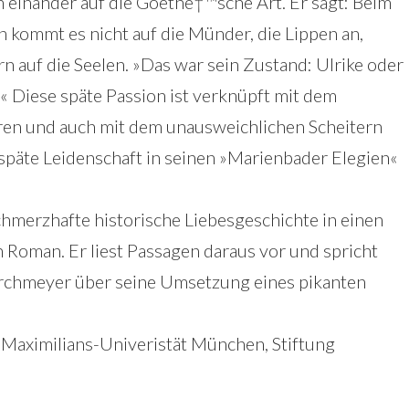
 einander auf die Goethe†™sche Art. Er sagt: Beim
 kommt es nicht auf die Münder, die Lippen an,
n auf die Seelen. »Das war sein Zustand: Ulrike oder
.« Diese späte Passion ist verknüpft mit dem
ren und auch mit dem unausweichlichen Scheitern
 späte Leidenschaft in seinen »Marienbader Elegien«
chmerzhafte historische Liebesgeschichte in einen
Roman. Er liest Passagen daraus vor und spricht
orchmeyer über seine Umsetzung eines pikanten
-Maximilians-Univeristät München, Stiftung