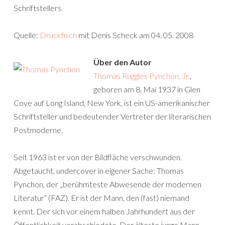
Schriftstellers.
Quelle:
Druckfisch
mit Denis Scheck am 04. 05. 2008
Über den Autor
Thomas Ruggles Pynchon, Jr.
,
geboren am 8. Mai 1937 in Glen
Cove auf Long Island, New York, ist ein US-amerikanischer
Schriftsteller und bedeutender Vertreter der literarischen
Postmoderne.
Seit 1963 ist er von der Bildfläche verschwunden.
Abgetaucht, undercover in eigener Sache: Thomas
Pynchon, der „berühmteste Abwesende der modernen
Literatur“ (FAZ). Er ist der Mann, den (fast) niemand
kennt. Der sich vor einem halben Jahrhundert aus der
Öffentlichkeit verabschiedete. Der älteste junge Mann