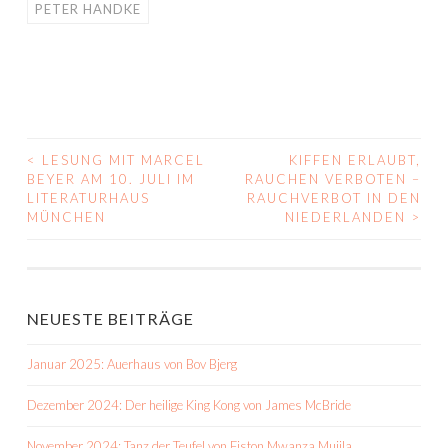
PETER HANDKE
<
LESUNG MIT MARCEL
KIFFEN ERLAUBT,
BEITRAGS-
BEYER AM 10. JULI IM
RAUCHEN VERBOTEN –
LITERATURHAUS
RAUCHVERBOT IN DEN
NAVIGATION
MÜNCHEN
NIEDERLANDEN
>
NEUESTE BEITRÄGE
Januar 2025: Auerhaus von Bov Bjerg
Dezember 2024: Der heilige King Kong von James McBride
November 2024: Tanz der Teufel von Fiston Mwanza Mujila