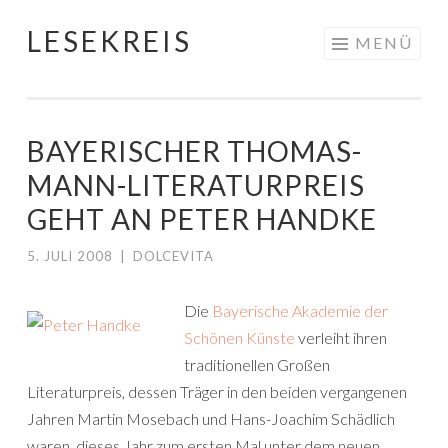
LESEKREIS
Springe
MENÜ
zum
Inhalt
BAYERISCHER THOMAS-
MANN-LITERATURPREIS
GEHT AN PETER HANDKE
5. JULI 2008
|
DOLCEVITA
Die
Bayerische Akademie der
Schönen Künste
verleiht ihren
traditionellen Großen
Literaturpreis, dessen Träger in den beiden vergangenen
Jahren Martin Mosebach und Hans-Joachim Schädlich
waren, dieses Jahr zum ersten Mal unter dem neuen