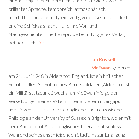
einem Ereignis, nach dem nichts mehr ist, wie es war. In
brillanter Sprache, temporeich, atmosphärisch,
unerbittlich präzise und gleichzeitig voller Gefühl schildert
er eine Schicksalsnacht – und ihre Vor- und
Nachgeschichte. Eine Leseprobe beim Diogenes Verlag
befindet sich
hier
Ian Russell
McEwan
, geboren
am 21. Juni 1948 in Aldershot, England, ist ein britischer
Schriftsteller. Als Sohn eines Berufssoldaten (Aldershot ist
ein Militärstützpunkt) wuchs Ian McEwan infolge der
Versetzungen seines Vaters unter anderem in Singapur
und Libyen auf. Er studierte englische und französische
Philologie an der University of Sussex in Brighton, wo er mit
dem Bachelor of Arts in englischer Literatur abschloss.
Während seines anschließenden Studiums zur Erlangung