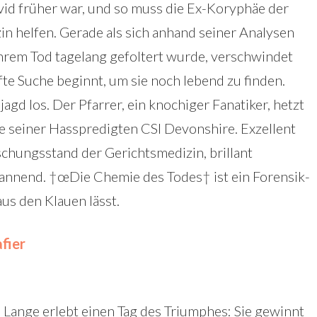
avid früher war, und so muss die Ex-Koryphäe der
n helfen. Gerade als sich anhand seiner Analysen
ihrem Tod tagelang gefoltert wurde, verschwindet
fte Suche beginnt, um sie noch lebend zu finden.
jagd los. Der Pfarrer, ein knochiger Fanatiker, hetzt
ibe seiner Hasspredigten CSI Devonshire. Exzellent
rschungsstand der Gerichtsmedizin, brillant
pannend. †œDie Chemie des Todes† ist ein Forensik-
aus den Klauen lässt.
fier
Lange erlebt einen Tag des Triumphes: Sie gewinnt