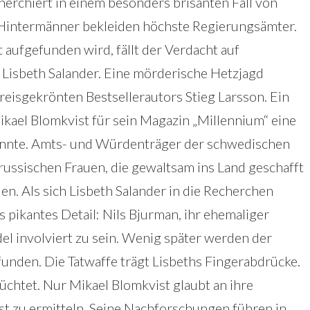
herchiert in einem besonders brisanten Fall von
Hintermänner bekleiden höchste Regierungsämter.
t aufgefunden wird, fällt der Verdacht auf
 Lisbeth Salander. Eine mörderische Hetzjagd
eisgekrönten Bestsellerautors Stieg Larsson. Ein
Mikael Blomkvist für sein Magazin „Millennium“ eine
 könnte. Amts- und Würdenträger der schwedischen
russischen Frauen, die gewaltsam ins Land geschafft
n. Als sich Lisbeth Salander in die Recherchen
rs pikantes Detail: Nils Bjurman, ihr ehemaliger
el involviert zu sein. Wenig später werden der
funden. Die Tatwaffe trägt Lisbeths Fingerabdrücke.
lüchtet. Nur Mikael Blomkvist glaubt an ihre
st zu ermitteln. Seine Nachforschungen führen in