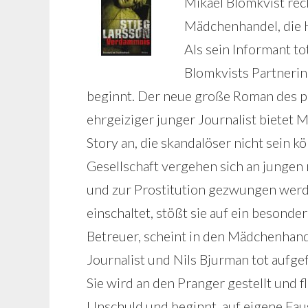
Mikael Blomkvist rec
Mädchenhandel, die 
Als sein Informant to
Blomkvists Partnerin
beginnt. Der neue große Roman des pr
ehrgeiziger junger Journalist bietet 
Story an, die skandalöser nicht sein
Gesellschaft vergehen sich an jungen 
und zur Prostitution gezwungen werde
einschaltet, stößt sie auf ein besonde
Betreuer, scheint in den Mädchenhand
Journalist und Nils Bjurman tot aufge
Sie wird an den Pranger gestellt und f
Unschuld und beginnt, auf eigene Fau