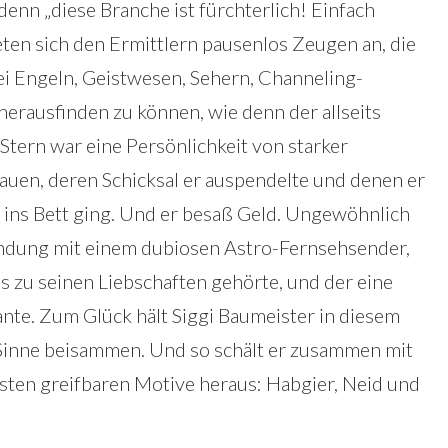
denn „diese Branche ist fürchterlich! Einfach
ten sich den Ermittlern pausenlos Zeugen an, die
lei Engeln, Geistwesen, Sehern, Channeling-
 herausfinden zu können, wie denn der allseits
Stern war eine Persönlichkeit von starker
rauen, deren Schicksal er auspendelte und denen er
en ins Bett ging. Und er besaß Geld. Ungewöhnlich
indung mit einem dubiosen Astro-Fernsehsender,
s zu seinen Liebschaften gehörte, und der eine
nte. Zum Glück hält Siggi Baumeister in diesem
 Sinne beisammen. Und so schält er zusammen mit
ten greifbaren Motive heraus: Habgier, Neid und