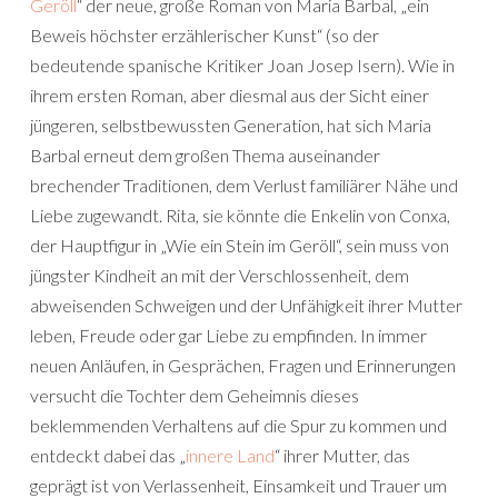
Geröll
“ der neue, große Roman von Maria Barbal, „ein
Beweis höchster erzählerischer Kunst“ (so der
bedeutende spanische Kritiker Joan Josep Isern). Wie in
ihrem ersten Roman, aber diesmal aus der Sicht einer
jüngeren, selbstbewussten Generation, hat sich Maria
Barbal erneut dem großen Thema auseinander
brechender Traditionen, dem Verlust familiärer Nähe und
Liebe zugewandt. Rita, sie könnte die Enkelin von Conxa,
der Hauptfigur in „Wie ein Stein im Geröll“, sein muss von
jüngster Kindheit an mit der Verschlossenheit, dem
abweisenden Schweigen und der Unfähigkeit ihrer Mutter
leben, Freude oder gar Liebe zu empfinden. In immer
neuen Anläufen, in Gesprächen, Fragen und Erinnerungen
versucht die Tochter dem Geheimnis dieses
beklemmenden Verhaltens auf die Spur zu kommen und
entdeckt dabei das „
innere Land
“ ihrer Mutter, das
geprägt ist von Verlassenheit, Einsamkeit und Trauer um