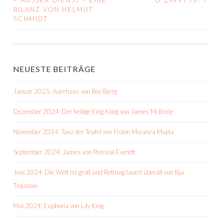
<
AUSSER DIENST – EINE
O´ZAPFT IS!
>
BEITRAGS-
BILANZ VON HELMUT
SCHMIDT
NAVIGATION
NEUESTE BEITRÄGE
Januar 2025: Auerhaus von Bov Bjerg
Dezember 2024: Der heilige King Kong von James McBride
November 2024: Tanz der Teufel von Fiston Mwanza Mujila
September 2024: James von Percival Everett
Juni 2024: Die Welt ist groß und Rettung lauert überall von Ilija
Trojanow
Mai 2024: Euphoria von Lily King