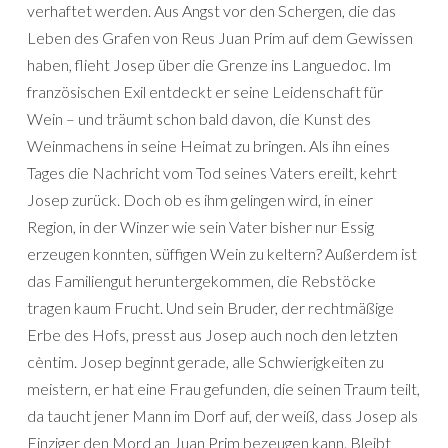
verhaftet werden. Aus Angst vor den Schergen, die das
Leben des Grafen von Reus Juan Prim auf dem Gewissen
haben, flieht Josep über die Grenze ins Languedoc. Im
französischen Exil entdeckt er seine Leidenschaft für
Wein – und träumt schon bald davon, die Kunst des
Weinmachens in seine Heimat zu bringen. Als ihn eines
Tages die Nachricht vom Tod seines Vaters ereilt, kehrt
Josep zurück. Doch ob es ihm gelingen wird, in einer
Region, in der Winzer wie sein Vater bisher nur Essig
erzeugen konnten, süffigen Wein zu keltern? Außerdem ist
das Familiengut heruntergekommen, die Rebstöcke
tragen kaum Frucht. Und sein Bruder, der rechtmäßige
Erbe des Hofs, presst aus Josep auch noch den letzten
cèntim. Josep beginnt gerade, alle Schwierigkeiten zu
meistern, er hat eine Frau gefunden, die seinen Traum teilt,
da taucht jener Mann im Dorf auf, der weiß, dass Josep als
Einziger den Mord an Juan Prim bezeugen kann. Bleibt