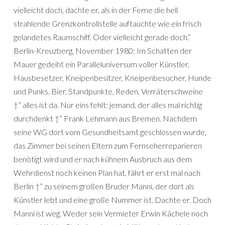
vielleicht doch, dachte er, als in der Ferne die hell
strahlende Grenzkontrollstelle auftauchte wie ein frisch
gelandetes Raumschiff. Oder vielleicht gerade doch.“
Berlin-Kreuzberg, November 1980: Im Schatten der
Mauer gedeiht ein Paralleluniversum voller Künstler,
Hausbesetzer, Kneipenbesitzer, Kneipenbesucher, Hunde
und Punks. Bier, Standpunkte, Reden, Verräterschweine
†” alles ist da. Nur eins fehlt: jemand, der alles mal richtig
durchdenkt †” Frank Lehmann aus Bremen. Nachdem
seine WG dort vom Gesundheitsamt geschlossen wurde,
das Zimmer bei seinen Eltern zum Fernseherreparieren
benötigt wird und er nach kühnem Ausbruch aus dem
Wehrdienst noch keinen Plan hat, fährt er erst mal nach
Berlin †” zu seinem großen Bruder Manni, der dort als
Künstler lebt und eine große Nummer ist. Dachte er. Doch
Manni ist weg. Weder sein Vermieter Erwin Kächele noch