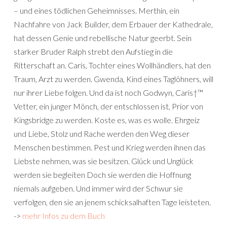
– und eines tödlichen Geheimnisses. Merthin, ein
Nachfahre von Jack Builder, dem Erbauer der Kathedrale,
hat dessen Genie und rebellische Natur geerbt. Sein
starker Bruder Ralph strebt den Aufstieg in die
Ritterschaft an. Caris, Tochter eines Wollhändlers, hat den
Traum, Arzt zu werden. Gwenda, Kind eines Taglöhners, will
nur ihrer Liebe folgen. Und da ist noch Godwyn, Caris†™
Vetter, ein junger Mönch, der entschlossen ist, Prior von
Kingsbridge zu werden. Koste es, was es wolle. Ehrgeiz
und Liebe, Stolz und Rache werden den Weg dieser
Menschen bestimmen. Pest und Krieg werden ihnen das
Liebste nehmen, was sie besitzen. Glück und Unglück
werden sie begleiten Doch sie werden die Hoffnung
niemals aufgeben. Und immer wird der Schwur sie
verfolgen, den sie an jenem schicksalhaften Tage leisteten.
->
mehr Infos zu dem Buch