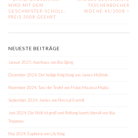
BEITRAGS-
WIRD MIT DEM
TASCHENBÜCHER
GESCHWISTER-SCHOLL-
WOCHE 41/2008
>
NAVIGATION
PREIS 2008 GEEHRT
NEUESTE BEITRÄGE
Januar 2025: Auerhaus von Bov Bjerg
Dezember 2024: Der heilige King Kong von James McBride
November 2024: Tanz der Teufel von Fiston Mwanza Mujila
September 2024: James von Percival Everett
Juni 2024: Die Welt ist groß und Rettung lauert überall von Ilija
Trojanow
Mai 2024: Euphoria von Lily King