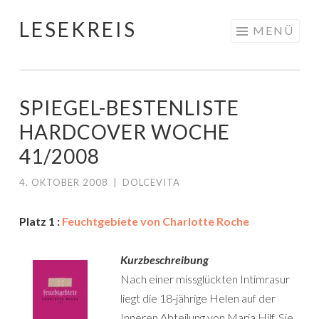
LESEKREIS
Springe
MENÜ
zum
Inhalt
SPIEGEL-BESTENLISTE
HARDCOVER WOCHE
41/2008
4. OKTOBER 2008
|
DOLCEVITA
Platz 1 :
Feuchtgebiete von Charlotte Roche
Kurzbeschreibung
Nach einer missglückten Intimrasur
liegt die 18-jährige Helen auf der
Inneren Abteilung von Maria Hilf. Sie