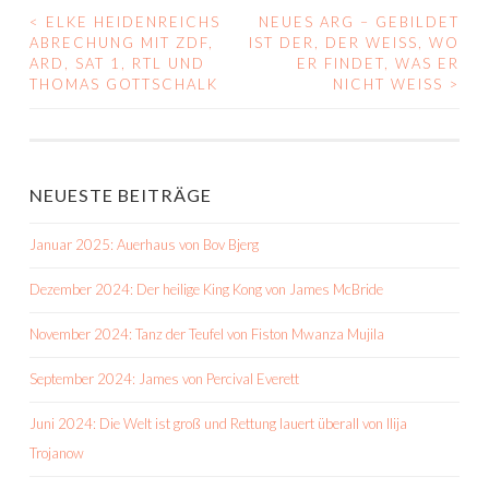
<
ELKE HEIDENREICHS
NEUES ARG – GEBILDET
BEITRAGS-
ABRECHUNG MIT ZDF,
IST DER, DER WEISS, WO E
ARD, SAT 1, RTL UND
R FINDET, WAS ER N
NAVIGATION
THOMAS GOTTSCHALK
ICHT WEISS
>
NEUESTE BEITRÄGE
Januar 2025: Auerhaus von Bov Bjerg
Dezember 2024: Der heilige King Kong von James McBride
November 2024: Tanz der Teufel von Fiston Mwanza Mujila
September 2024: James von Percival Everett
Juni 2024: Die Welt ist groß und Rettung lauert überall von Ilija
Trojanow