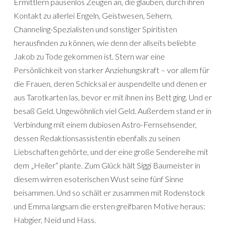
Ermittlern pausenlos Zeugen an, die glauben, durch ihren
Kontakt zu allerlei Engeln, Geistwesen, Sehern,
Channeling-Spezialisten und sonstiger Spiritisten
herausfinden zu können, wie denn der allseits beliebte
Jakob zu Tode gekommen ist. Stern war eine
Persönlichkeit von starker Anziehungskraft – vor allem für
die Frauen, deren Schicksal er auspendelte und denen er
aus Tarotkarten las, bevor er mit ihnen ins Bett ging. Und er
besaß Geld. Ungewöhnlich viel Geld. Außerdem stand er in
Verbindung mit einem dubiosen Astro-Fernsehsender,
dessen Redaktionsassistentin ebenfalls zu seinen
Liebschaften gehörte, und der eine große Sendereihe mit
dem „Heiler“ plante. Zum Glück hält Siggi Baumeister in
diesem wirren esoterischen Wust seine fünf Sinne
beisammen. Und so schält er zusammen mit Rodenstock
und Emma langsam die ersten greifbaren Motive heraus:
Habgier, Neid und Hass.