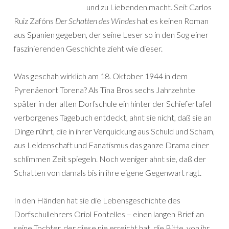
und zu Liebenden macht. Seit Carlos
Ruiz Zafóns
Der Schatten des Windes
hat es keinen Roman
aus Spanien gegeben, der seine Leser so in den Sog einer
faszinierenden Geschichte zieht wie dieser.
Was geschah wirklich am 18. Oktober 1944 in dem
Pyrenäenort Torena? Als Tina Bros sechs Jahrzehnte
später in der alten Dorfschule ein hinter der Schiefertafel
verborgenes Tagebuch entdeckt, ahnt sie nicht, daß sie an
Dinge rührt, die in ihrer Verquickung aus Schuld und Scham,
aus Leidenschaft und Fanatismus das ganze Drama einer
schlimmen Zeit spiegeln. Noch weniger ahnt sie, daß der
Schatten von damals bis in ihre eigene Gegenwart ragt.
In den Händen hat sie die Lebensgeschichte des
Dorfschullehrers Oriol Fontelles – einen langen Brief an
seine Tochter, der diese nie erreicht hat, die Bitte, von ihr