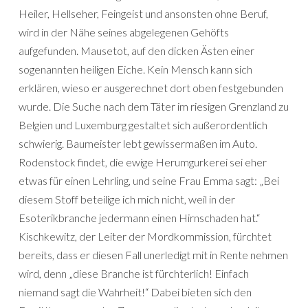
Heiler, Hellseher, Feingeist und ansonsten ohne Beruf,
wird in der Nähe seines abgelegenen Gehöfts
aufgefunden. Mausetot, auf den dicken Ästen einer
sogenannten heiligen Eiche. Kein Mensch kann sich
erklären, wieso er ausgerechnet dort oben festgebunden
wurde. Die Suche nach dem Täter im riesigen Grenzland zu
Belgien und Luxemburg gestaltet sich außerordentlich
schwierig. Baumeister lebt gewissermaßen im Auto.
Rodenstock findet, die ewige Herumgurkerei sei eher
etwas für einen Lehrling, und seine Frau Emma sagt: „Bei
diesem Stoff beteilige ich mich nicht, weil in der
Esoterikbranche jedermann einen Hirnschaden hat.“
Kischkewitz, der Leiter der Mordkommission, fürchtet
bereits, dass er diesen Fall unerledigt mit in Rente nehmen
wird, denn „diese Branche ist fürchterlich! Einfach
niemand sagt die Wahrheit!“ Dabei bieten sich den