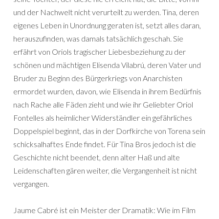
und der Nachwelt nicht verurteilt zu werden. Tina, deren
eigenes Leben in Unordnung geraten ist, setzt alles daran,
herauszufinden, was damals tatsächlich geschah. Sie
erfährt von Oriols tragischer Liebesbeziehung zu der
schönen und mächtigen Elisenda Vilabrú, deren Vater und
Bruder zu Beginn des Bürgerkriegs von Anarchisten
ermordet wurden, davon, wie Elisenda in ihrem Bedürfnis
nach Rache alle Fäden zieht und wie ihr Geliebter Oriol
Fontelles als heimlicher Widerständler ein gefährliches
Doppelspiel beginnt, das in der Dorfkirche von Torena sein
schicksalhaftes Ende findet. Für Tina Bros jedoch ist die
Geschichte nicht beendet, denn alter Haß und alte
Leidenschaften gären weiter, die Vergangenheit ist nicht
vergangen.
Jaume Cabré ist ein Meister der Dramatik: Wie im Film