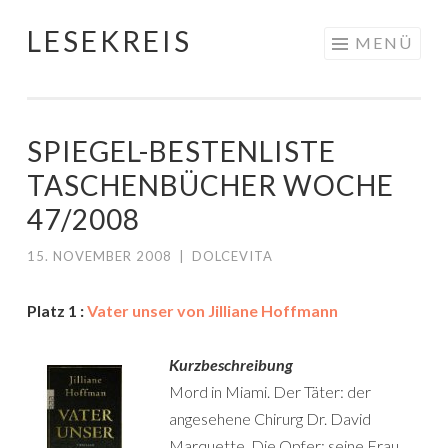
LESEKREIS
Springe
MENÜ
zum
Inhalt
SPIEGEL-BESTENLISTE
TASCHENBÜCHER WOCHE
47/2008
15. NOVEMBER 2008
|
DOLCEVITA
Platz 1 :
Vater unser von Jilliane Hoffmann
Kurzbeschreibung
Mord in Miami. Der Täter: der
angesehene Chirurg Dr. David
Marquette. Die Opfer: seine Frau