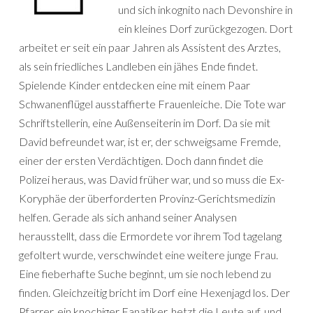
und sich inkognito nach Devonshire in
ein kleines Dorf zurückgezogen. Dort
arbeitet er seit ein paar Jahren als Assistent des Arztes,
als sein friedliches Landleben ein jähes Ende findet.
Spielende Kinder entdecken eine mit einem Paar
Schwanenflügel ausstaffierte Frauenleiche. Die Tote war
Schriftstellerin, eine Außenseiterin im Dorf. Da sie mit
David befreundet war, ist er, der schweigsame Fremde,
einer der ersten Verdächtigen. Doch dann findet die
Polizei heraus, was David früher war, und so muss die Ex-
Koryphäe der überforderten Provinz-Gerichtsmedizin
helfen. Gerade als sich anhand seiner Analysen
herausstellt, dass die Ermordete vor ihrem Tod tagelang
gefoltert wurde, verschwindet eine weitere junge Frau.
Eine fieberhafte Suche beginnt, um sie noch lebend zu
finden. Gleichzeitig bricht im Dorf eine Hexenjagd los. Der
Pfarrer, ein knochiger Fanatiker, hetzt die Leute auf, und