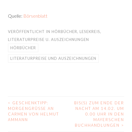
Quelle:
Börsenblatt
VERÖFFENTLICHT IN
HÖRBÜCHER
,
LESEKREIS
,
LITERATURPREISE U. AUSZEICHNUNGEN
HÖRBÜCHER
LITERATURPREISE UND AUSZEICHNUNGEN
<
GESCHENKTIPP:
BIS(S) ZUM ENDE DER
BEITRAGS-
MORGENGRÜSSE AN C
NACHT AM 14.02. UM
ARMEN VON HELMUT A
0.00 UHR IN DEN
NAVIGATION
MMANN
MAYERSCHEN
BUCHHANDLUNGEN
>