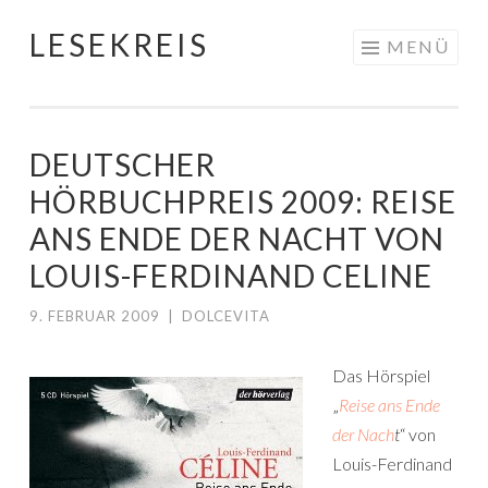
LESEKREIS
Springe
MENÜ
zum
Inhalt
DEUTSCHER
HÖRBUCHPREIS 2009: REISE
ANS ENDE DER NACHT VON
LOUIS-FERDINAND CELINE
9. FEBRUAR 2009
|
DOLCEVITA
Das Hörspiel
„
Reise ans Ende
der Nach
t
“ von
Louis-Ferdinand