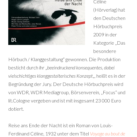
Céline
(Hörverlag) hat
den Deutschen
Hörbuchpreis
2009 in der
Kategorie „Das
besondere
Hörbuch / Klanggestaltung“ gewonnen. Die Produktion
besticht durch ihr „
beeindruckend konsequentes, dabei
vielschichtiges klanggestalterisches Konzept
„, heißt es in der
Begründung der Jury. Der Deutsche Hörbuchpreis wird
von WDR, WDR Mediagroup, Börsenverein, „Focus“ und
lit.Cologne vergeben und ist mit insgesamt 23 000 Euro
dotiert.
Reise ans Ende der Nacht ist ein Roman von Louis-
Ferdinand Céline, 1932 unter dem Titel
Voyage au bout de