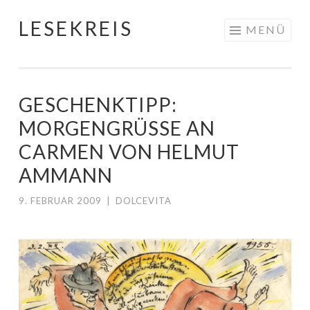
LESEKREIS
Springe
MENÜ
zum
Inhalt
GESCHENKTIPP:
MORGENGRÜSSE AN C
ARMEN VON HELMUT A
MMANN
9. FEBRUAR 2009
|
DOLCEVITA