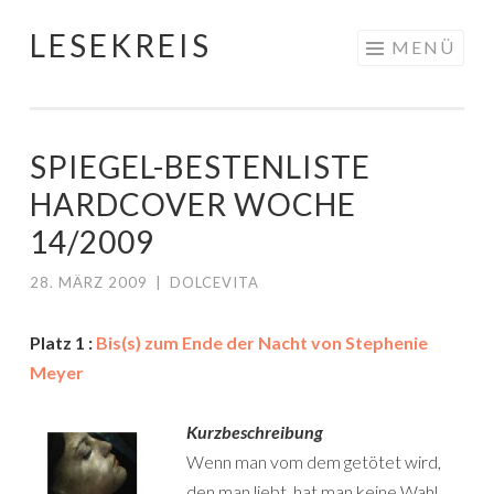
LESEKREIS
Springe
MENÜ
zum
Inhalt
SPIEGEL-BESTENLISTE
HARDCOVER WOCHE
14/2009
28. MÄRZ 2009
|
DOLCEVITA
Platz 1 :
Bis(s) zum Ende der Nacht von Stephenie
Meyer
Kurzbeschreibung
Wenn man vom dem getötet wird,
den man liebt, hat man keine Wahl.