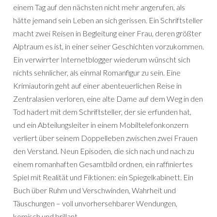
einem Tag auf den nächsten nicht mehr angerufen, als
hätte jemand sein Leben an sich gerissen. Ein Schriftsteller
macht zwei Reisen in Begleitung einer Frau, deren größter
Alptraum es ist, in einer seiner Geschichten vorzukommen.
Ein verwirrter Internetblogger wiederum wünscht sich
nichts sehnlicher, als einmal Romanfigur zu sein. Eine
Krimiautorin geht auf einer abenteuerlichen Reise in
Zentralasien verloren, eine alte Dame auf dem Weg in den
Tod hadert mit dem Schriftsteller, der sie erfunden hat,
und ein Abteilungsleiter in einem Mobiltelefonkonzern
verliert über seinem Doppelleben zwischen zwei Frauen
den Verstand. Neun Episoden, die sich nach und nach zu
einem romanhaften Gesamtbild ordnen, ein raffiniertes
Spiel mit Realität und Fiktionen: ein Spiegelkabinett. Ein
Buch über Ruhm und Verschwinden, Wahrheit und
Täuschungen – voll unvorhersehbarer Wendungen,
komisch und brillant.