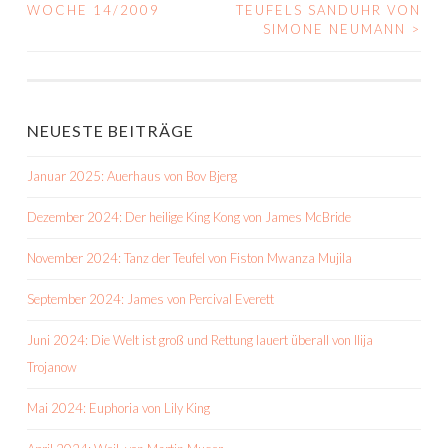
WOCHE 14/2009
TEUFELS SANDUHR VON
NAVIGATION
SIMONE NEUMANN
>
NEUESTE BEITRÄGE
Januar 2025: Auerhaus von Bov Bjerg
Dezember 2024: Der heilige King Kong von James McBride
November 2024: Tanz der Teufel von Fiston Mwanza Mujila
September 2024: James von Percival Everett
Juni 2024: Die Welt ist groß und Rettung lauert überall von Ilija
Trojanow
Mai 2024: Euphoria von Lily King