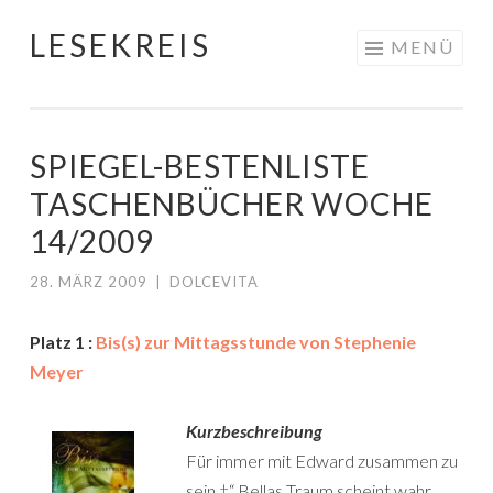
LESEKREIS
Springe
MENÜ
zum
Inhalt
SPIEGEL-BESTENLISTE
TASCHENBÜCHER WOCHE
14/2009
28. MÄRZ 2009
|
DOLCEVITA
Platz 1 :
Bis(s) zur Mittagsstunde von Stephenie
Meyer
Kurzbeschreibung
Für immer mit Edward zusammen zu
sein †“ Bellas Traum scheint wahr