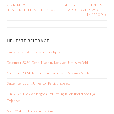
<
KRIMIWELT-
SPIEGEL-BESTENLISTE
BEITRAGS-
BESTENLISTE APRIL 2009
HARDCOVER WOCHE
14/2009
>
NAVIGATION
NEUESTE BEITRÄGE
Januar 2025: Auerhaus von Bov Bjerg
Dezember 2024: Der heilige King Kong von James McBride
November 2024: Tanz der Teufel von Fiston Mwanza Mujila
September 2024: James von Percival Everett
Juni 2024: Die Welt ist groß und Rettung lauert überall von Ilija
Trojanow
Mai 2024: Euphoria von Lily King