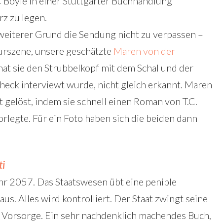
 Boyle in einer Stuttgarter Buchhandlung
z zu legen.
in weiterer Grund die Sendung nicht zu verpassen –
turszene, unsere geschätzte
Maren von der
 hat sie den Strubbelkopf mit dem Schal und der
heck interviewt wurde, nicht gleich erkannt. Maren
t gelöst, indem sie schnell einen Roman von T.C.
rlegte. Für ein Foto haben sich die beiden dann
ti
hr 2057. Das Staatswesen übt eine penible
us. Alles wird kontrolliert. Der Staat zwingt seine
r Vorsorge. Ein sehr nachdenklich machendes Buch,