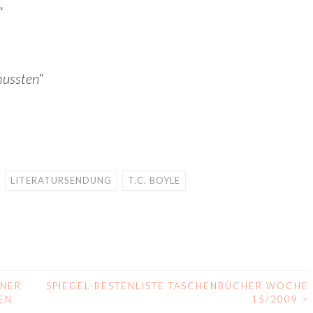
“
mussten
“
LITERATURSENDUNG
T.C. BOYLE
INER
SPIEGEL-BESTENLISTE TASCHENBÜCHER WOCHE
EN
15/2009
>