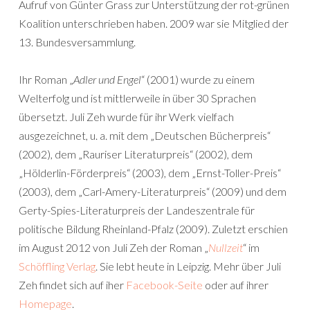
Aufruf von Günter Grass zur Unterstützung der rot-grünen
Koalition unterschrieben haben. 2009 war sie Mitglied der
13. Bundesversammlung.
Ihr Roman „
Adler und Engel
“ (2001) wurde zu einem
Welterfolg und ist mittlerweile in über 30 Sprachen
übersetzt. Juli Zeh wurde für ihr Werk vielfach
ausgezeichnet, u. a. mit dem „Deutschen Bücherpreis“
(2002), dem „Rauriser Literaturpreis“ (2002), dem
„Hölderlin-Förderpreis“ (2003), dem „Ernst-Toller-Preis“
(2003), dem „Carl-Amery-Literaturpreis“ (2009) und dem
Gerty-Spies-Literaturpreis der Landeszentrale für
politische Bildung Rheinland-Pfalz (2009). Zuletzt erschien
im August 2012 von Juli Zeh der Roman „
Nullzeit
“ im
Schöffling Verlag
. Sie lebt heute in Leipzig. Mehr über Juli
Zeh findet sich auf iher
Facebook-Seite
oder auf ihrer
Homepage
.