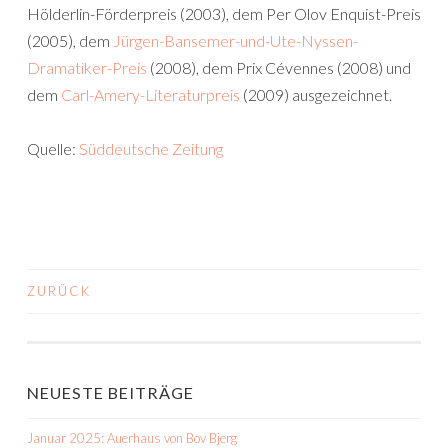
Hölderlin-Förderpreis (2003), dem Per Olov Enquist-Preis
(2005), dem
Jürgen-Bansemer-und-Ute-Nyssen-
Dramatiker-Preis
(2008), dem Prix Cévennes (2008) und
dem
Carl-Amery-Literaturpreis
(2009) ausgezeichnet.
Quelle:
Süddeutsche Zeitung
ZURÜCK
BEITRAGS-
NAVIGATION
NEUESTE BEITRÄGE
Januar 2025: Auerhaus von Bov Bjerg