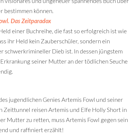
 ein visionäres und ungeheuer spannendes Buch über
er bestimmen können.
Fowl. Das Zeitparadox
Held einer Buchreihe, die fast so erfolgreich ist wie
ass ihr Held kein Zauberschüler, sondern ein
er schwerkrimineller Dieb ist. In dessen jüngstem
Erkrankung seiner Mutter an der tödlichen Seuche
endig.
des jugendlichen Genies Artemis Fowl und seiner
 Zeittunnel reisen Artemis und Elfe Holly Short in
er Mutter zu retten, muss Artemis Fowl gegen sein
nd und raffiniert erzählt!