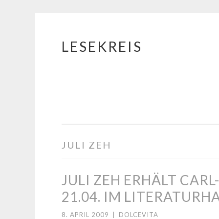
LESEKREIS
Springe
zum
Inhalt
JULI ZEH
JULI ZEH ERHÄLT CAR
21.04. IM LITERATUR
8. APRIL 2009
|
DOLCEVITA