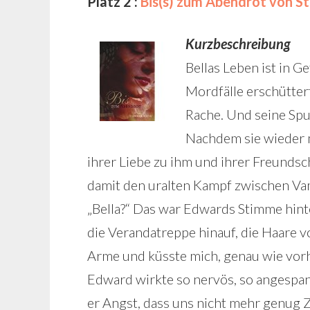
Platz 2 :
Bis(s) zum Abendrot von S
Kurzbeschreibung
Bellas Leben ist in Ge
Mordfälle erschüttert
Rache. Und seine Spu
Nachdem sie wieder 
ihrer Liebe zu ihm und ihrer Freundsc
damit den uralten Kampf zwischen V
„Bella?“ Das war Edwards Stimme hinte
die Verandatreppe hinauf, die Haare v
Arme und küsste mich, genau wie vorh
Edward wirkte so nervös, so angespannt
er Angst, dass uns nicht mehr genug Z