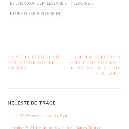
BÜCHER AUS DEM LESEKREIS
LESEKREIS
NEUER LESEKREISTERMIN
<
SPIEGEL-BESTENLISTE
THEMENSCHWERPUNKT
BEITRAGS-
HARDCOVER WOCHE
FAMILIE: DIE VORLESER
28/2009
IM ZDF AM 10. JULI UM
NAVIGATION
22.30 UHR
>
NEUESTE BEITRÄGE
Januar 2025: Auerhaus von Bov Bjerg
Dezember 2024: Der heilige King Kong von James McBride