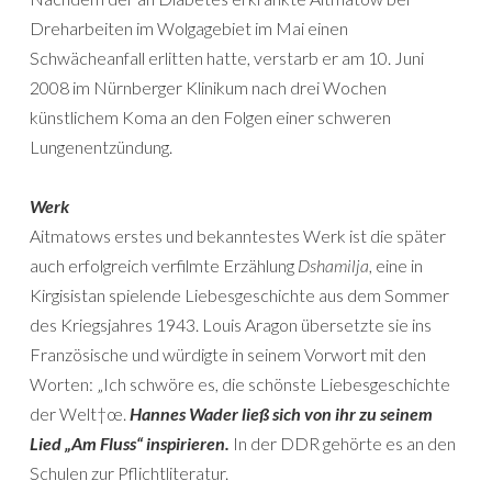
Dreharbeiten im Wolgagebiet im Mai einen
Schwächeanfall erlitten hatte, verstarb er am 10. Juni
2008 im Nürnberger Klinikum nach drei Wochen
künstlichem Koma an den Folgen einer schweren
Lungenentzündung.
Werk
Aitmatows erstes und bekanntestes Werk ist die später
auch erfolgreich verfilmte Erzählung
Dshamilja
, eine in
Kirgisistan spielende Liebesgeschichte aus dem Sommer
des Kriegsjahres 1943. Louis Aragon übersetzte sie ins
Französische und würdigte in seinem Vorwort mit den
Worten: „Ich schwöre es, die schönste Liebesgeschichte
der Welt†œ.
Hannes Wader ließ sich von ihr zu seinem
Lied „Am Fluss“ inspirieren.
In der DDR gehörte es an den
Schulen zur Pflichtliteratur.