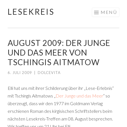
LESEKREIS
Springe
MENÜ
zum
Inhalt
AUGUST 2009: DER JUNGE
UND DAS MEER VON
TSCHINGIS AITMATOW
6. JULI 2009
|
DOLCEVITA
Elli hat uns mit ihrer Schilderung über ihr „Lese-Erlebnis“
mit Tschingis Aitmatows „
Der Junge und das Meer
“ so
überzeugt, dass wir den 1977 im Goldmann Verlag
erschienen Roman des kirgisischen Schriftstellers beim
nächsten Lesekreis-Treffen am 08. August besprechen.
Wir treffen uns um 21 Uhr bei Elli.