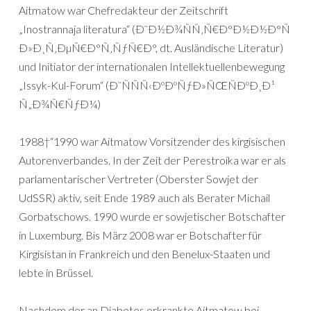
Aitmatow war Chefredakteur der Zeitschrift
„Inostrannaja literatura“ (Ð˜Ð½Ð¾ÑÑ‚Ñ€Ð°Ð½Ð½Ð°Ñ
Ð»Ð¸Ñ‚ÐµÑ€Ð°Ñ‚ÑƒÑ€Ð°, dt. Ausländische Literatur)
und Initiator der internationalen Intellektuellenbewegung
„Issyk-Kul-Forum“ (Ð˜ÑÑÑ‹ÐºÐºÑƒÐ»ÑŒÑÐºÐ¸Ð¹
Ñ„Ð¾Ñ€ÑƒÐ¼)
1988†“1990 war Aitmatow Vorsitzender des kirgisischen
Autorenverbandes. In der Zeit der Perestroika war er als
parlamentarischer Vertreter (Oberster Sowjet der
UdSSR) aktiv, seit Ende 1989 auch als Berater Michail
Gorbatschows. 1990 wurde er sowjetischer Botschafter
in Luxemburg. Bis März 2008 war er Botschafter für
Kirgisistan in Frankreich und den Benelux-Staaten und
lebte in Brüssel.
Nachdem der an Diabetes erkrankte Aitmatow bei