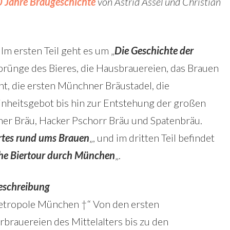
0 Jahre Braugeschichte
von Astrid Assél und Christian
 Im ersten Teil geht es um „
Die Geschichte der
prünge des Bieres, die Hausbrauereien, das Brauen
ht, die ersten Münchner Bräustadel, die
nheitsgebot bis hin zur Entstehung der großen
er Bräu, Hacker Pschorr Bräu und Spatenbräu.
tes rund ums Brauen
„, und im dritten Teil befindet
che Biertour durch München
„.
eschreibung
etropole München †“ Von den ersten
rbrauereien des Mittelalters bis zu den