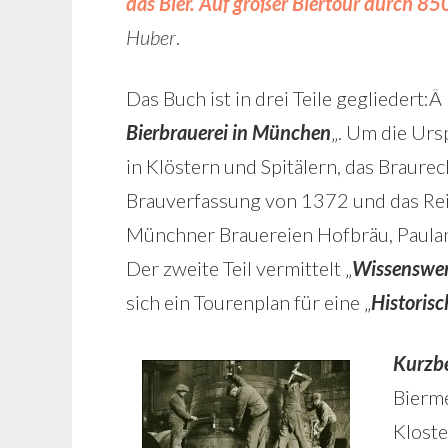
das Bier. Auf großer Biertour durch 85
Huber
.
Das Buch ist in drei Teile gegliedert:Â
Bierbrauerei in München
„. Um die Urs
in Klöstern und Spitälern, das Braurec
Brauverfassung von 1372 und das Rei
Münchner Brauereien Hofbräu, Paulan
Der zweite Teil vermittelt „
Wissenswer
sich ein Tourenplan für eine „
Historis
Kurzb
Bierm
Kloste