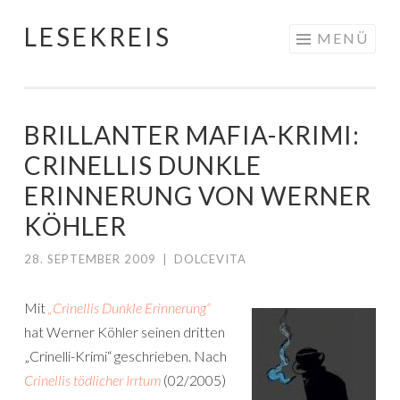
LESEKREIS
Springe
MENÜ
zum
Inhalt
BRILLANTER MAFIA-KRIMI:
CRINELLIS DUNKLE
ERINNERUNG VON WERNER
KÖHLER
28. SEPTEMBER 2009
|
DOLCEVITA
Mit
„Crinellis Dunkle Erinnerung“
hat Werner Köhler seinen dritten
„Crinelli-Krimi“ geschrieben. Nach
Crinellis tödlicher Irrtum
(02/2005)