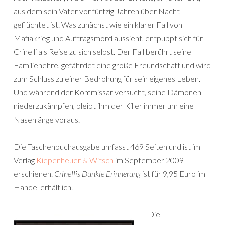
aus dem sein Vater vor fünfzig Jahren über Nacht
geflüchtet ist. Was zunächst wie ein klarer Fall von
Mafiakrieg und Auftragsmord aussieht, entpuppt sich für
Crinelli als Reise zu sich selbst. Der Fall berührt seine
Familienehre, gefährdet eine große Freundschaft und wird
zum Schluss zu einer Bedrohung für sein eigenes Leben.
Und während der Kommissar versucht, seine Dämonen
niederzukämpfen, bleibt ihm der Killer immer um eine
Nasenlänge voraus.
Die Taschenbuchausgabe umfasst 469 Seiten und ist im
Verlag
Kiepenheuer & Witsch
im September 2009
erschienen.
Crinellis Dunkle Erinnerung
ist für 9,95 Euro im
Handel erhältlich.
Die