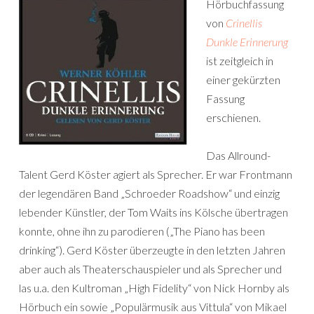
Hörbuchfassung
von
Crinellis
Dunkle Erinnerung
ist zeitgleich in
einer gekürzten
Fassung
erschienen.
Das Allround-
Talent Gerd Köster agiert als Sprecher. Er war Frontmann
der legendären Band „Schroeder Roadshow“ und einzig
lebender Künstler, der Tom Waits ins Kölsche übertragen
konnte, ohne ihn zu parodieren („The Piano has been
drinking“). Gerd Köster überzeugte in den letzten Jahren
aber auch als Theaterschauspieler und als Sprecher und
las u.a. den Kultroman „High Fidelity“ von Nick Hornby als
Hörbuch ein sowie „Populärmusik aus Vittula“ von Mikael