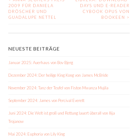
BEITRAGS-
2009 FÜR DANIELA
DAYS UND E-READER
DRÖSCHER UND
CYBOOK OPUS VON
NAVIGATION
GUADALUPE NETTEL
BOOKEEN
>
NEUESTE BEITRÄGE
Januar 2025: Auerhaus von Bov Bjerg
Dezember 2024: Der heilige King Kong von James McBride
November 2024: Tanz der Teufel von Fiston Mwanza Mujila
September 2024: James von Percival Everett
Juni 2024: Die Welt ist groß und Rettung lauert überall von Ilija
Trojanow
Mai 2024: Euphoria von Lily King