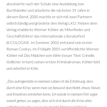
absolvierte nach der Schule eine Ausbildung zum
Buchhändler und arbeitete die nächsten 19 Jahre in
diesem Beruf. 2000 machte er sich mit zwei Partnern
selbstständig und gründete den Verlag LKO. Neben dem
Verlag etablierte Werner Köhler als Miterfinder und
Geschäftsführer das Internationale Literaturfest
lit.COLOGNE. Im Sommer 2002 entstand sein erster
Roman Cookys. Im Frühjahr 2005 veröffentlichte Werner
Köhler mit
Das Mädchen vom Wehr
(neuer Titel: Crinellis
tödlicher Irrtum) seinen ersten Kriminalroman. Köhler lebt
und arbeitet in Köln.
„Das aufregendste in meinem Leben ist die Erfahrung, dass
durch eine Krise, wenn man sie bewusst durchlebt, etwas Neues
und Kreatives entstehen kann. Ich würde in meinem Fall sogar
soweit gehen, zu sagen, dass sich erst durch die Krise alles
entfalten konnte, was in mir steckt.“
(Werner Köhler)