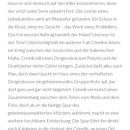
muss er sich dennoch auf den Killer konzentrieren, denn
der setzt seine Serie unbeirrt fort. Die Leiche eines
Unbekannten wird am Rheinufer gefunden. Ein Schuss in
die Brust, einer ins Gesicht – das Werk eines Profikillers.
Doch in wessen Auftrag handelt der Mann? Und wer ist
der Tote? Gleichzeitig hält ein anderer Fall Crinelli in Atem:
ein Krieg zwischen der russischen und der italienischen
Mafia. Crinelli will einen Drogendeal zum Platzen und die
Drahtzieher hinter Gitter bringen. Zunächst läuft alles nach
Plan, doch dann taucht im Haus eines der verhafteten
Drogenbosse ein geheimnisvolles Gruppenfoto auf, das
dort ganz und gar nicht hingehört. Crinelli vermutet einen
Zusammenhang zwischen dem Toten vom Rhein und dem
Foto, doch als er die blutige Spur des
geheimnisumwitterten Mörders aufnimmt, macht er eine
weitere furchtbare Entdeckung: Die Spur führt ihn direkt
nach Kalabrien, in die Heimat der Crinellis, an jenen Ort,